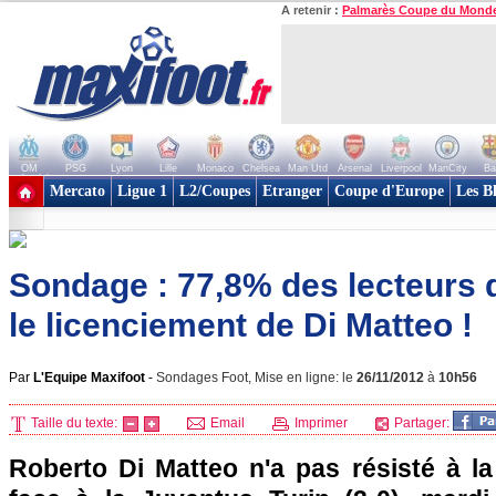
A retenir :
Palmarès Coupe du Mond
OM
PSG
Lyon
Lille
Monaco
Chelsea
Man Utd
Arsenal
Liverpool
ManCity
Ba
+ de clubs
Mercato
Ligue 1
L2/Coupes
Etranger
Coupe d'Europe
Les B
Sondage : 77,8% des lecteurs
le licenciement de Di Matteo !
Par
L'Equipe Maxifoot
-
Sondages Foot, Mise en ligne: le
26/11/2012
à
10h56
Taille du texte:
Email
Imprimer
Partager:
Roberto Di Matteo n'a pas résisté à la