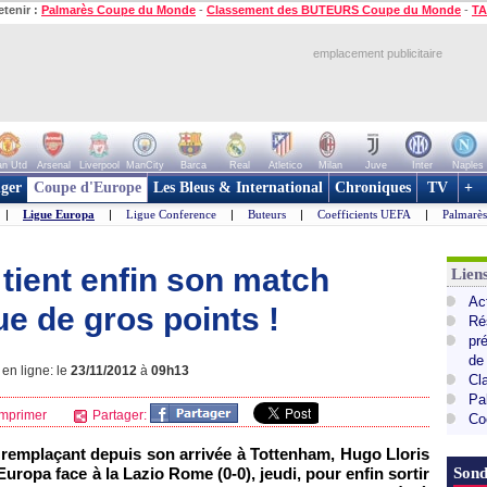
etenir :
Palmarès Coupe du Monde
-
Classement des BUTEURS Coupe du Monde
-
TA
emplacement publicitaire
n Utd
Arsenal
Liverpool
ManCity
Barca
Real
Atletico
Milan
Juve
Inter
Naples
ger
Coupe d'Europe
Les Bleus & International
Chroniques
TV
+
|
Ligue Europa
|
Ligue Conference
|
Buteurs
|
Coefficients UEFA
|
Palmarè
 tient enfin son match
Lie
Ac
e de gros points !
Ré
pr
de
en ligne: le
23/11/2012
à
09h13
Cl
Pa
mprimer
Partager:
Co
 remplaçant depuis son arrivée à Tottenham, Hugo Lloris
 Europa face à la Lazio Rome (0-0), jeudi, pour enfin sortir
Sond