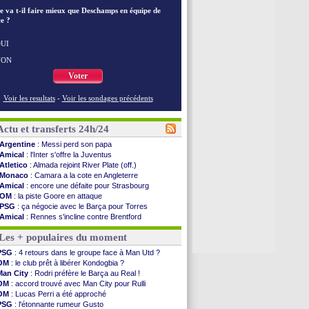
e va t-il faire mieux que Deschamps en équipe de
e ?
UI
NON
Voter
Voir les resultats
-
Voir les sondages précédents
Actu et transferts 24h/24
Argentine
: Messi perd son papa
Amical
: l'Inter s'offre la Juventus
Atletico
: Almada rejoint River Plate (off.)
Monaco
: Camara a la cote en Angleterre
Amical
: encore une défaite pour Strasbourg
OM
: la piste Goore en attaque
PSG
: ça négocie avec le Barça pour Torres
Amical
: Rennes s'incline contre Brentford
Arsenal
: c'est signé pour Guimaraes (officiel)
Les + populaires du moment
Amical
: Le Mans concède un nul
Real
: Mourinho durcit les règles
PSG
: 4 retours dans le groupe face à Man Utd ?
Amical
: Toulouse s'incline lourdement
OM
: le club prêt à libérer Kondogbia ?
OM
: Benatia et la "médiocrité" dans le club
Man City
: Rodri préfère le Barça au Real !
Newcastle
: Guimarães, le club se défend
OM
: accord trouvé avec Man City pour Rulli
L2
: la 1ère journée à suivre en DIRECT !
OM
: Lucas Perri a été approché
PSG
: une deuxième offre pour Suzuki
PSG
: l'étonnante rumeur Gusto