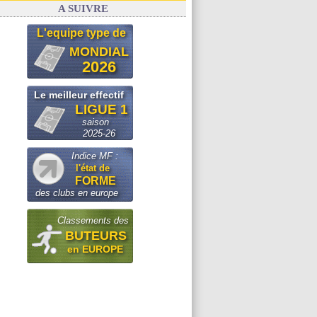
A SUIVRE
L'equipe type de
MONDIAL
2026
Le meilleur effectif
LIGUE 1
saison
2025-26
Indice MF :
l'état de
FORME
des clubs en europe
Classements des
BUTEURS
en EUROPE