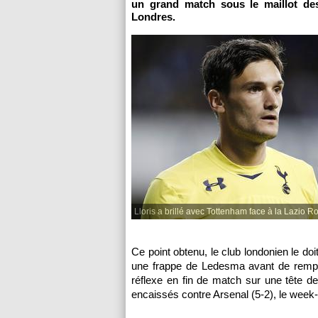
un grand match sous le maillot des
Londres.
Lloris a brillé avec Tottenham face à la Lazio R
Ce point obtenu, le club londonien le doi
une frappe de Ledesma avant de remport
réflexe en fin de match sur une tête d
encaissés contre Arsenal (5-2), le week-