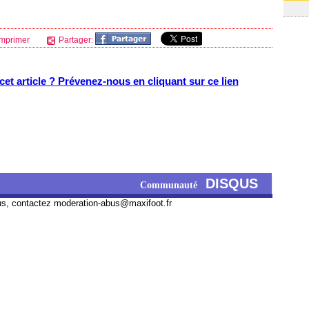
mprimer
Partager:
et article ? Prévenez-nous en cliquant sur ce lien
DISQUS
Communauté
us, contactez
moderation-abus@maxifoot.fr