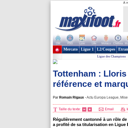
A r
OM
PSG
Lyon
Lille
Monaco
Chelsea
Ma
+ de clubs
Mercato
Ligue 1
L2/Coupes
Etran
Ligue des Champions
Tottenham : Lloris
référence et marqu
Par
Romain Rigaux
-
Actu Europa League, Mise 
Taille du texte:
Email
I
Régulièrement cantonné à un rôle de
a profité de sa titularisation en Ligue