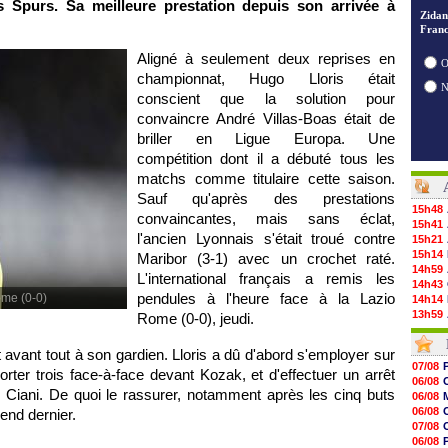
 Spurs. Sa meilleure prestation depuis son arrivée à
Zidan
Franc
Aligné à seulement deux reprises en
O
championnat, Hugo Lloris était
conscient que la solution pour
convaincre André Villas-Boas était de
briller en Ligue Europa. Une
compétition dont il a débuté tous les
matchs comme titulaire cette saison.
Sauf qu'après des prestations
15h48
convaincantes, mais sans éclat,
15h41
l'ancien Lyonnais s'était troué contre
15h21
15h14
Maribor (3-1) avec un crochet raté.
14h59
L'international français a remis les
14h43
pendules à l'heure face à la Lazio
ome (0-0)
14h14
13h59
Rome (0-0), jeudi.
13h55
13h48
t avant tout à son gardien. Lloris a dû d'abord s'employer sur
13h30
07/08
er trois face-à-face devant Kozak, et d'effectuer un arrêt
12h49
06/08
12h22
e Ciani. De quoi le rassurer, notamment après les cinq buts
06/08
12h00
06/08
end dernier.
11h46
07/08
11h20
06/08