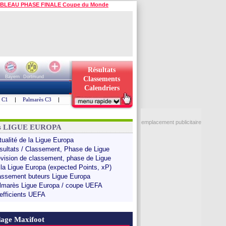
BLEAU PHASE FINALE Coupe du Monde
Résultats
Bayern
Dortmund
Classements
Calendriers
s C1
|
Palmarès C3
|
emplacement publicitaire
ns LIGUE EUROPA
tualité de la Ligue Europa
sultats / Classement, Phase de Ligue
évision de classement, phase de Ligue
 la Ligue Europa (expected Points, xP)
assement buteurs Ligue Europa
lmarès Ligue Europa / coupe UEFA
efficients UEFA
age Maxifoot