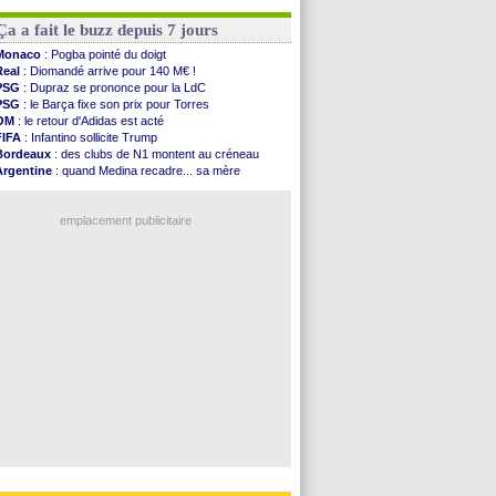
PSG
: le groupe pour le match face à Man Utd
OM
: une offre pour Bulka
OM
: le jour où tout a basculé pour Benatia
Ouganda
: Owori battu à mort à Kampala
Ça a fait le buzz depuis 7 jours
Heracles
: Reine-Adélaïde, le sort s'acharne...
Monaco
: Mawissa a gravement blessé Uche
Monaco
: Pogba pointé du doigt
OM
: accord avec la Real Sociedad pour Aguerd
Real
: Diomandé arrive pour 140 M€ !
Barça
: Araujo va partir en prêt à Liverpool
PSG
: Dupraz se prononce pour la LdC
OM
: Côme pousse pour Gouiri
PSG
: le Barça fixe son prix pour Torres
Man Utd
: le groupe pour défier le PSG
OM
: le retour d'Adidas est acté
FIFA
: Infantino sollicite Trump
Voir les brèves précédentes
Bordeaux
: des clubs de N1 montent au créneau
Argentine
: quand Medina recadre... sa mère
Real
: le démenti de Leipzig pour Diomandé
OM
: Paixão attire un 2e club anglais
emplacement publicitaire