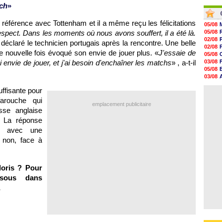
10h49
06/08
tch
»
10h32
06/08
10h10
 référence avec Tottenham et il a même reçu les félicitations
09h49
05/08
09h35
 respect. Dans les moments où nous avons souffert, il a été là.
05/08
09h08
02/08
 déclaré le technicien portugais après la rencontre. Une belle
08h54
02/08
ne nouvelle fois évoqué son envie de jouer plus. «
J'essaie de
08h32
05/08
 envie de jouer, et j'ai besoin d'enchaîner les matchs
» , a-t-il
03/08
05/08
03/08
03/08
uffisante pour
03/08
farouche qui
emplacement publicitaire
sse anglaise
. La réponse
nt avec une
u non, face à
loris ? Pour
ssous dans
…