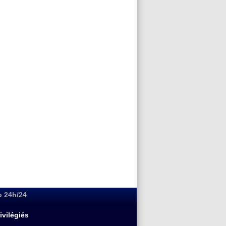
o 24h/24
ivilégiés