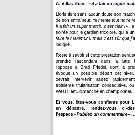
A. Villas-Boas - «
il a fait un super ma
Lloris tient sans aucun doute son match
de son entraîneur. «
Il mérite tout notre
Il a fait un super match, c'est clair !
» , a
soirée pour le gardien tricolore, qui a u
faire le maximum, mais c'est sûr que j'ai
indiqué.
Reste à savoir si cette prestation sera s
prendre l'ascendant dans la lutte 
l'oppose à Brad Friedel, dont la pre
évoque un possible départ cet hiver
devrait intervenir assez rapideme
troisième titularisation consécutive, o
West Ham, dimanche en championnat.
Et vous, êtes-vous confiants pour L
en débattre, rendez-vous ci-de
l'espace «
Publiez un commentaire
» 