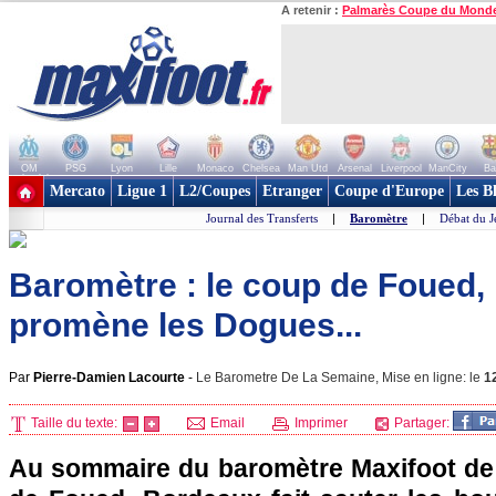
A retenir :
Palmarès Coupe du Mond
OM
PSG
Lyon
Lille
Monaco
Chelsea
Man Utd
Arsenal
Liverpool
ManCity
Ba
+ de clubs
Mercato
Ligue 1
L2/Coupes
Etranger
Coupe d'Europe
Les B
Journal des Transferts
|
Baromètre
|
Débat du J
Baromètre : le coup de Foued,
promène les Dogues...
Par
Pierre-Damien Lacourte
-
Le Barometre De La Semaine, Mise en ligne: le
1
Taille du texte:
Email
Imprimer
Partager:
Au sommaire du baromètre Maxifoot de 