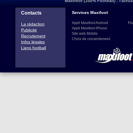
Maxifoot (100% Football) : l'actua
Services Maxifoot
Contacts
Appli Maxifoot Android
Flu
La rédaction
Appli Maxifoot iPhone
Publicité
Site web Mobile
Recrutement
Choix de consentement
Infos légales
Liens football