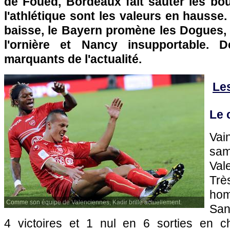
de Foued,
Bordeaux
fait sauter les bo
l'athlétique sont les valeurs en hausse.
baisse, le Bayern promène les Dogues
l'ornière et Nancy insupportable. D
marquants de l'actualité.
Le
Le 
Va
sa
Val
Tr
ho
Comme son équipe de Valenciennes, Kadir brille actuellement.
San
4 victoires et 1 nul en 6 sorties en c