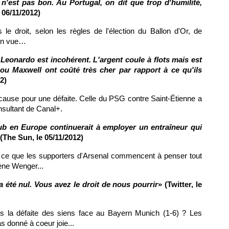
n'est pas bon. Au Portugal, on dit que trop d'humilité,
 06/11/2012)
 le droit, selon les règles de l'élection du Ballon d'Or, de
 en vue…
Leonardo est incohérent. L'argent coule à flots mais est
ou Maxwell ont coûté très cher par rapport à ce qu'ils
2)
n cause pour une défaite. Celle du
PSG
contre Saint-Étienne a
onsultant de Canal+.
ub en Europe continuerait à employer un entraîneur qui
 (The Sun, le 05/11/2012)
ut ce que les supporters d'Arsenal commencent à penser tout
ène Wenger...
a été nul. Vous avez le droit de nous pourrir
» (Twitter, le
rès la défaite des siens face au Bayern Munich (1-6) ? Les
s donné à coeur joie...