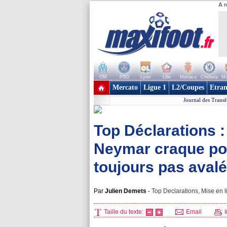
A r
OM
PSG
Lyon
Lille
Monaco
Chelsea
Ma
+ de clubs
Mercato
Ligue 1
L2/Coupes
Etran
Journal des Transf
Top Déclarations :
Neymar craque po
toujours pas avalé.
Par
Julien Demets
-
Top Declarations, Mise en l
Taille du texte:
Email
I