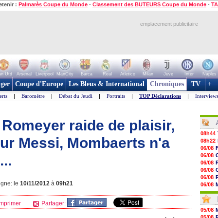
etenir :
Palmarès Coupe du Monde
-
Classement des BUTEURS Coupe du Monde
-
TA
emplacement publicitaire
n Utd
Arsenal
Liverpool
ManCity
Barca
Real
Atletico
Milan
Juve
Inter
Naples
ger
Coupe d'Europe
Les Bleus & International
Chroniques
TV
+
erts
|
Baromètre
|
Débat du Jeudi
|
Portraits
|
TOP Déclarations
|
Interview
 Romeyer raide de plaisir,
08h44
ur Messi, Mombaerts n'a
08h22
06/08
..
06/08
06/08
06/08
06/08
igne: le
10/11/2012
à
09h21
06/08
06/08
06/08
mprimer
Partager:
06/08
05/08
06/08
05/08