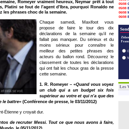
semaine, Romeyer vraiment heureux, Neymar prêt à tout
06/08
05/08
 Platini se fout de l'agent d'Ibra, pourquoi Ronaldo ne
06/08
05/08
06/08
z les phrases choc de la semaine.
06/08
06/08
06/08
06/08
05/08
Chaque samedi, Maxifoot vous
06/08
06/08
propose de faire le tour des dix
06/08
Sond
06/08
déclarations de la semaine qu'il ne
06/08
Zidan
fallait pas manquer. Du sérieux et du
06/08
Franc
moins sérieux pour connaître le
06/08
06/08
meilleur des petites phrases des
O
acteurs du ballon rond. Découvrez le
classement de toutes les déclarations
qui ont fait les choux gras de la presse
cette semaine.
1. R. Romeyer – «
Quand vous voyez
Les 
un club qui a un budget six fois
et cela se voit.
supérieur au votre et qui n'a que des
 le battre
» (Conférence de presse, le 03/11/2012)
nt-Étienne y croyait dur.
antos de recruter Messi. Tout ce que nous avons à faire,
 Mundo, le 05/11/2012)