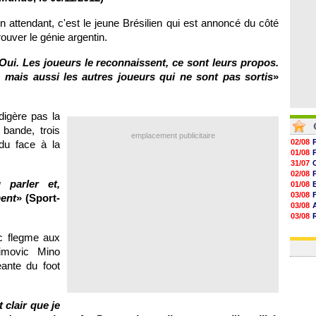
 attendant, c'est le jeune Brésilien qui est annoncé du côté
ouver le génie argentin.
 ? Oui. Les joueurs le reconnaissent, ce sont leurs propos.
 mais aussi les autres joueurs qui ne sont pas sortis
»
digère pas la
bande, trois
emplacement publicitaire
02/08
du face à la
01/08
31/07
02/08
 parler et,
01/08
03/08
ment
» (Sport-
03/08
03/08
03/08
c flegme aux
31/07
himovic Mino
geante du foot
t clair que je