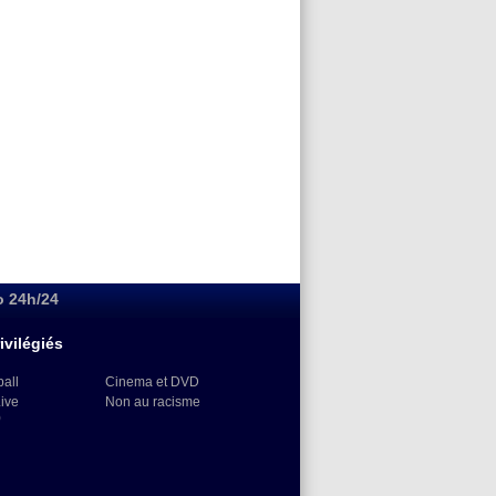
o 24h/24
ivilégiés
ball
Cinema et DVD
Live
Non au racisme
)