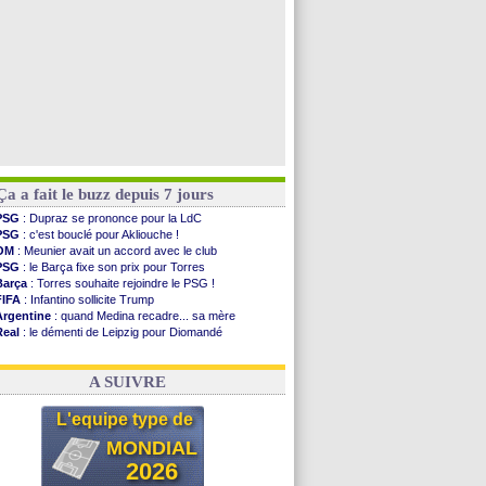
Ça a fait le buzz depuis 7 jours
PSG
: Dupraz se prononce pour la LdC
PSG
: c'est bouclé pour Akliouche !
OM
: Meunier avait un accord avec le club
PSG
: le Barça fixe son prix pour Torres
Barça
: Torres souhaite rejoindre le PSG !
FIFA
: Infantino sollicite Trump
Argentine
: quand Medina recadre... sa mère
Real
: le démenti de Leipzig pour Diomandé
OM
: Paixão attire un 2e club anglais
FIFA
: le conseiller d'Infantino démissionne !
A SUIVRE
L'equipe type de
MONDIAL
2026