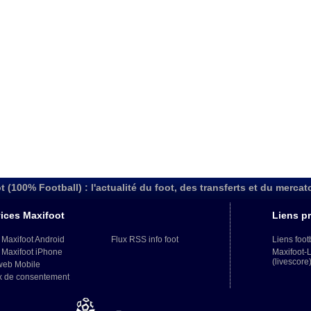
t (100% Football) : l'actualité du foot, des transferts et du mercat
ices Maxifoot
Liens pr
 Maxifoot Android
Flux RSS info foot
Liens foot
 Maxifoot iPhone
Maxifoot-
(livescore
web Mobile
x de consentement