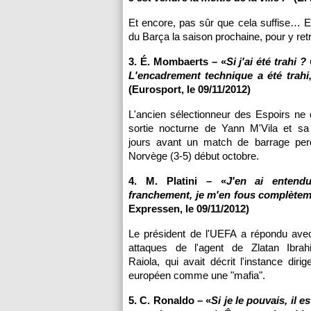
Et encore, pas sûr que cela suffise… En
du Barça la saison prochaine, pour y retr
3. É. Mombaerts – «
Si j'ai été trahi
L'encadrement technique a été trahi,
(Eurosport, le 09/11/2012)
L'ancien sélectionneur des Espoirs ne 
sortie nocturne de Yann M'Vila et sa 
jours avant un match de barrage per
Norvège (3-5) début octobre.
4. M. Platini – «
J'en ai entendu
franchement, je m'en fous complète
Expressen, le 09/11/2012)
Le président de l'UEFA a répondu ave
attaques de l'agent de Zlatan Ibra
Raiola, qui avait décrit l'instance diri
européen comme une "mafia".
5. C. Ronaldo – «
Si je le pouvais, il es