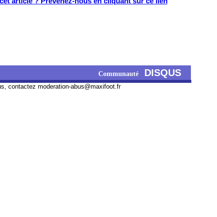
et article ? Prévenez-nous en cliquant sur ce lien
DISQUS
Communauté
us, contactez
moderation-abus@maxifoot.fr