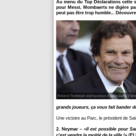
Au menu du Top Déclarations cette 
pour Messi, Mombaerts ne digère pas,
peut pas être trop humble... Découvre
Roland Romeyer est heureux d'avoir battu Paris 
grands joueurs, ça vous fait bander de
Une victoire au Parc, le président de Sai
2. Neymar – «
Il est possible pour S
c'est vendre la moitié de la ville !
» (El