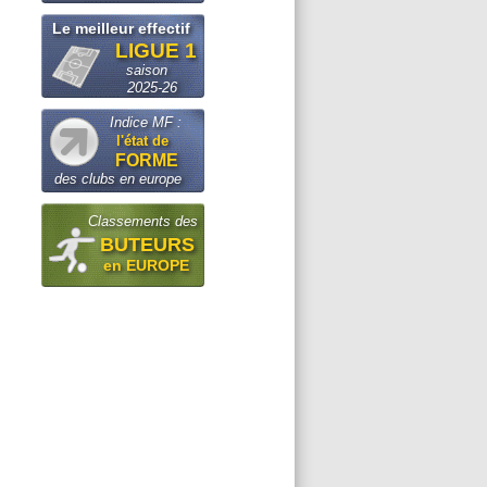
Le meilleur effectif
LIGUE 1
saison
2025-26
Indice MF :
l'état de
FORME
des clubs en europe
Classements des
BUTEURS
en EUROPE