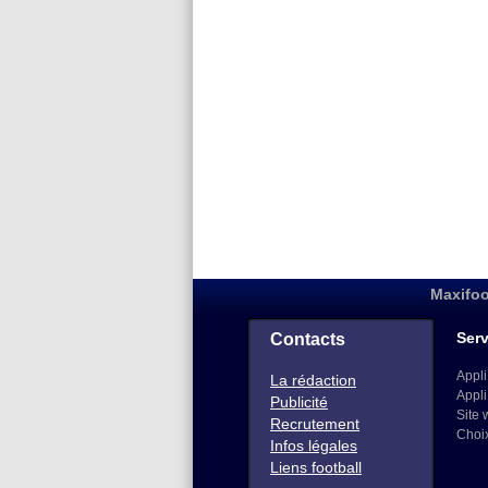
Maxifoo
Serv
Contacts
Appli
La rédaction
Appli
Publicité
Site 
Recrutement
Choi
Infos légales
Liens football