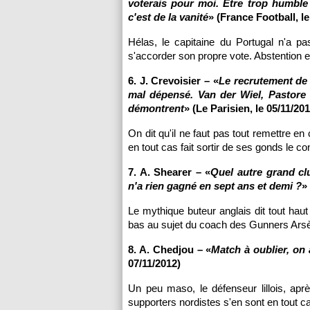
voterais pour moi. Être trop humble 
c'est de la vanité
» (France Football, le
Hélas, le capitaine du Portugal n'a pas
s'accorder son propre vote. Abstention
6. J. Crevoisier – «
Le recrutement de 
mal dépensé. Van der Wiel, Pastore 
démontrent
» (Le Parisien, le 05/11/201
On dit qu'il ne faut pas tout remettre e
en tout cas fait sortir de ses gonds le c
7. A. Shearer – «
Quel autre grand cl
n'a rien gagné en sept ans et demi ?
»
Le mythique buteur anglais dit tout ha
bas au sujet du coach des Gunners Ars
8. A. Chedjou – «
Match à oublier, on 
07/11/2012)
Un peu maso, le défenseur lillois, ap
supporters nordistes s'en sont en tout ca