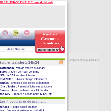
BLEAU PHASE FINALE Coupe du Monde
Résultats
Bayern
Dortmund
Classements
Calendriers
s
|
36 de Maxifoot
|
emplacement publicitaire
Actu et transferts 24h/24
Tottenham
: Van de Ven va prolonger
Barça
: l'agent de Rodri confirme !
FIFA
: la CAF soutient Infantino
CdM 2030
: Rubiales charge Infantino et ...
Rennes
: Embolo a des pistes alléchantes
Côte d'Ivoire
: Renard affiche ses ambitions
Rennes
: Haise confirme pour Aït Boudlal
Man City
: Trafford à Leeds pour 47 M€ (off...
Man Utd
: Zirkzee vers la Juventus ?
Les + populaires du moment
Amical
: Monaco s'impose contre Getafe
Nantes
: Der Zakarian et sa relation avec Kita
Monaco
: Pogba pointé du doigt
OM
: le club prêt à libérer Kondogbia ?
Real
: Diomandé arrive pour 140 M€ !