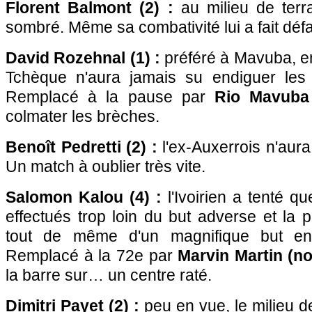
Florent Balmont (2) :
au milieu de terra
sombré. Même sa combativité lui a fait défa
David Rozehnal (1) :
préféré à Mavuba, en
Tchèque n'aura jamais su endiguer les
Remplacé à la pause par
Rio Mavuba 
colmater les brèches.
Benoît Pedretti (2) :
l'ex-Auxerrois n'aura 
Un match à oublier très vite.
Salomon Kalou (4) :
l'Ivoirien a tenté q
effectués trop loin du but adverse et la 
tout de même d'un magnifique but en
Remplacé à la 72e par
Marvin Martin (no
la barre sur… un centre raté.
Dimitri Payet (2) :
peu en vue, le milieu de t