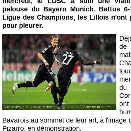
mercredi, le
LOSC
a subi une vraie 
pelouse du Bayern Munich. Battus 6-1
Ligue des Champions, les Lillois n'ont
pour pleurer.
Déj
de 
ma
Cha
to
mer
du
Cor
ont
Buteur dès la 5e minute, Schweinsteiger a donné le ton de la soirée.
hu
Bavarois au sommet de leur art, à l'image
Pizarro, en démonstration.