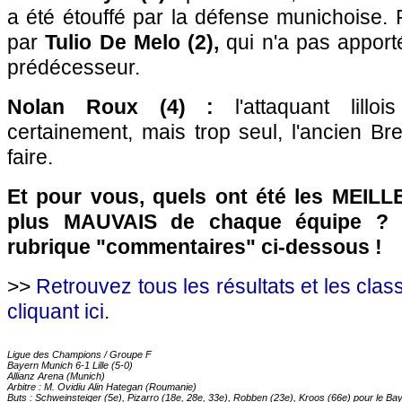
a été étouffé par la défense munichoise.
par
Tulio De Melo (2),
qui n'a pas appor
prédécesseur.
Nolan Roux (4) :
l'attaquant lilloi
certainement, mais trop seul, l'ancien Bre
faire.
Et pour vous, quels ont été les MEILL
plus MAUVAIS de chaque équipe ? 
rubrique "commentaires" ci-dessous !
>>
Retrouvez tous les résultats et les cla
cliquant ici
.
Ligue des Champions / Groupe F
Bayern Munich 6-1
Lille
(5-0)
Allianz Arena (Munich)
Arbitre : M. Ovidiu Alin Hategan (Roumanie)
Buts : Schweinsteiger (5e), Pizarro (18e, 28e, 33e), Robben (23e), Kroos (66e) pour le Ba