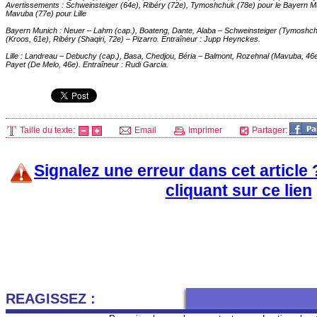
Avertissements : Schweinsteiger (64e), Ribéry (72e), Tymoshchuk (78e) pour le Bayern M
Mavuba (77e) pour
Lille
Bayern Munich : Neuer – Lahm (cap.), Boateng, Dante, Alaba – Schweinsteiger (Tymoshchu
(Kroos, 61e), Ribéry (Shaqiri, 72e) – Pizarro. Entraîneur : Jupp Heynckes.
Lille
: Landreau – Debuchy (cap.), Basa, Chedjou, Béria – Balmont, Rozehnal (Mavuba, 46e),
Payet (De Melo, 46e). Entraîneur : Rudi Garcia.
Taille du texte:
Email
Imprimer
Partager:
Signalez une erreur dans cet article
cliquant sur ce lien
REAGISSEZ :