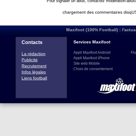
Pour signaler un abus, contactez
moderation-abus
chargement des commentaires disqUS 
Maxifoot (100% Football) : l'actua
Services Maxifoot
Contacts
Appli Maxifoot Android
Flu
La rédaction
Appli Maxifoot iPhone
Publicité
Site web Mobile
Recrutement
Choix de consentement
Infos légales
Liens football