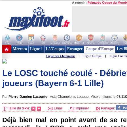
A retenir :
Palmarès Coupe du Mond
OM
PSG
Lyon
Lille
Monaco
Chelsea
Man Utd
Arsenal
Liverpool
ManCity
Ba
+ de clubs
Mercato
Ligue 1
L2/Coupes
Etranger
Coupe d'Europe
Les B
Ligue des Champions
|
Ligue Europa
|
Ligue Confe
Le LOSC touché coulé - Débri
joueurs (Bayern 6-1 Lille)
Par
Pierre-Damien Lacourte
-
Actu Champion's League, Mise en ligne: le
07/11/
Taille du texte:
Email
Imprimer
Partager:
Déjà bien mal en point avant de se r