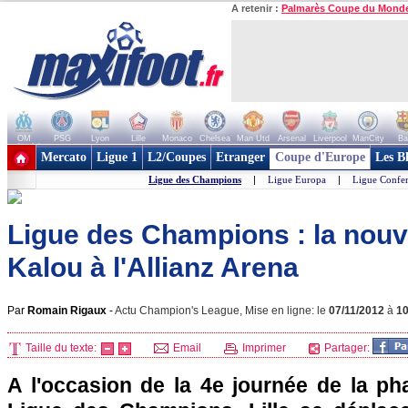
A retenir :
Palmarès Coupe du Mond
OM
PSG
Lyon
Lille
Monaco
Chelsea
Man Utd
Arsenal
Liverpool
ManCity
Ba
+ de clubs
Mercato
Ligue 1
L2/Coupes
Etranger
Coupe d'Europe
Les B
Ligue des Champions
|
Ligue Europa
|
Ligue Confe
Ligue des Champions : la nouv
Kalou à l'Allianz Arena
Par
Romain Rigaux
-
Actu Champion's League, Mise en ligne: le
07/11/2012
à
1
Taille du texte:
Email
Imprimer
Partager:
A l'occasion de la 4e journée de la ph