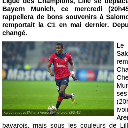
Ligue des Champions,
Lille
se déplace
Bayern Munich, ce mercredi (20h45)
rappellera de bons souvenirs à Salomo
remportait la C1 en mai dernier. Depu
changé.
Le
Sa
rem
Ch
Che
Mun
ses
(20
ivoi
Kalou retrouve l'Allianz Arena ce mercredi (20h45)
Ar
bavarois, mais sous les couleurs de
Lil