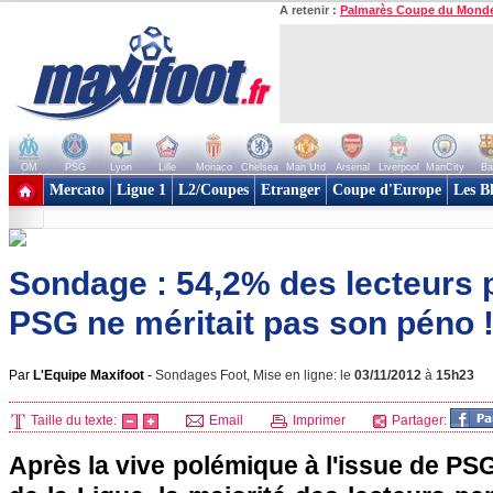
A retenir :
Palmarès Coupe du Mond
OM
PSG
Lyon
Lille
Monaco
Chelsea
Man Utd
Arsenal
Liverpool
ManCity
Ba
+ de clubs
Mercato
Ligue 1
L2/Coupes
Etranger
Coupe d'Europe
Les B
Sondage : 54,2% des lecteurs 
PSG ne méritait pas son péno 
Par
L'Equipe Maxifoot
-
Sondages Foot, Mise en ligne: le
03/11/2012
à
15h23
Taille du texte:
Email
Imprimer
Partager:
Après la vive polémique à l'issue de P