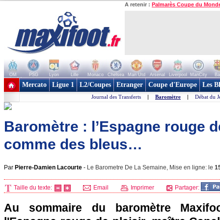
A retenir :
Palmarès Coupe du Mond
OM
PSG
Lyon
Lille
Monaco
Chelsea
Man Utd
Arsenal
Liverpool
ManCity
Ba
+ de clubs
Mercato
Ligue 1
L2/Coupes
Etranger
Coupe d'Europe
Les B
Journal des Transferts
|
Baromètre
|
Débat du J
Baromètre : l’Espagne rouge de
comme des bleus…
Par
Pierre-Damien Lacourte
-
Le Barometre De La Semaine, Mise en ligne: le
1
Taille du texte:
Email
Imprimer
Partager:
Au sommaire du baromètre Maxifoo