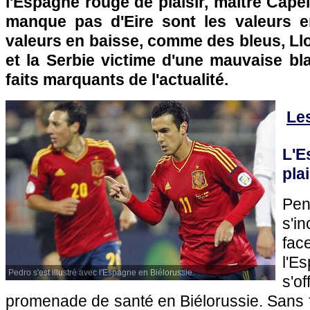
l'Espagne rouge de plaisir, maître Capel
manque pas d'Eire sont les valeurs e
valeurs en baisse, comme des bleus, Llor
et la Serbie victime d'une mauvaise bl
faits marquants de l'actualité.
Le
L'E
plai
Pen
s'i
fa
l'Es
Pedro s'est illustré avec l'Espagne en Biélorussie.
s'
promenade de santé en Biélorussie. Sans 