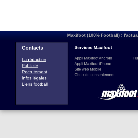
Maxifoot (100% Football) : l'actua
Services Maxifoot
Contacts
Appli Maxifoot Android
Flu
La rédaction
Appli Maxifoot iPhone
Publicité
Site web Mobile
Recrutement
Choix de consentement
Infos légales
Liens football