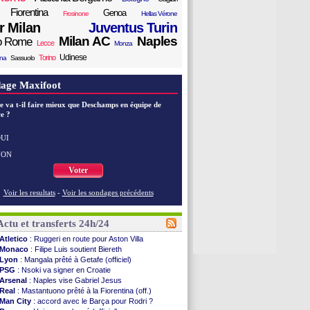
Fiorentina
Genoa
Frosinone
Hellas Vérone
er Milan
Juventus Turin
Milan AC
Naples
o Rome
Lecce
Monza
Udinese
Torino
ana
Sassuolo
age Maxifoot
e va t-il faire mieux que Deschamps en équipe de
e ?
UI
NON
Voter
Voir les resultats
-
Voir les sondages précédents
Actu et transferts 24h/24
Atletico
: Ruggeri en route pour Aston Villa
Monaco
: Filipe Luis soutient Biereth
Lyon
: Mangala prêté à Getafe (officiel)
PSG
: Nsoki va signer en Croatie
Arsenal
: Naples vise Gabriel Jesus
Real
: Mastantuono prêté à la Fiorentina (off.)
Man City
: accord avec le Barça pour Rodri ?