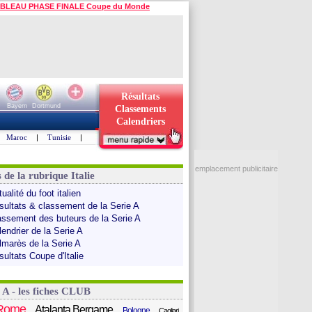
BLEAU PHASE FINALE Coupe du Monde
Résultats
Bayern
Dortmund
Classements
Calendriers
Maroc
|
Tunisie
|
emplacement publicitaire
 de la rubrique Italie
ualité du foot italien
sultats & classement de la Serie A
assement des buteurs de la Serie A
endrier de la Serie A
lmarès de la Serie A
sultats Coupe d'Italie
 A - les fiches CLUB
Rome
Atalanta Bergame
Bologne
Cagliari