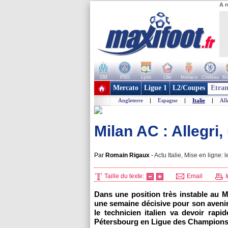
A r
OM
PSG
Lyon
Lille
Monaco
Chelsea
Ma
+ de clubs
Mercato
Ligue 1
L2/Coupes
Etran
Angleterre
|
Espagne
|
Italie
|
Al
Milan AC : Allegri
Par
Romain Rigaux
-
Actu Italie, Mise en ligne: 
Taille du texte:
Email
I
Dans une position très instable au M
une semaine décisive pour son avenir
le technicien italien va devoir rap
Pétersbourg en Ligue des Champions