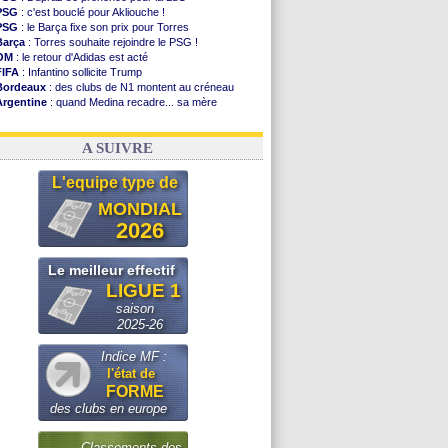
PSG
: c'est bouclé pour Akliouche !
PSG
: le Barça fixe son prix pour Torres
Barça
: Torres souhaite rejoindre le PSG !
OM
: le retour d'Adidas est acté
FIFA
: Infantino sollicite Trump
Bordeaux
: des clubs de N1 montent au créneau
Argentine
: quand Medina recadre... sa mère
Real
: le démenti de Leipzig pour Diomandé
OM
: Paixão attire un 2e club anglais
A SUIVRE
L'equipe type de
MONDIAL
2026
Le meilleur effectif
LIGUE 1
saison
2025-26
Indice MF :
l'état de
FORME
des clubs en europe
Classements des