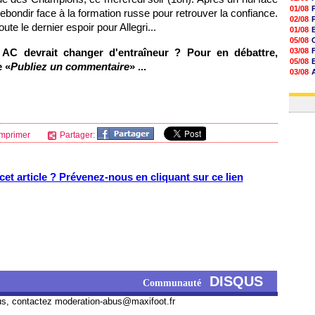
01/08
rebondir face à la formation russe pour retrouver la confiance.
02/08
ute le dernier espoir pour Allegri...
01/08
05/08
 AC devrait changer d'entraîneur ? Pour en débattre,
03/08
05/08
e «
Publiez un commentaire
» ...
03/08
03/08
03/08
mprimer
Partager:
et article ? Prévenez-nous en cliquant sur ce lien
DISQUS
Communauté
us, contactez
moderation-abus@maxifoot.fr