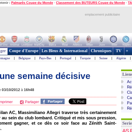
etenir :
Palmarès Coupe du Monde
-
Classement des BUTEURS Coupe du Monde
-
TA
emplacement publicitaire
n Utd
Arsenal
Liverpool
ManCity
Barca
Real
Atletico
Milan
Juve
Inter
Naples
ger
Coupe d'Europe
Les Bleus & International
Chroniques
TV
+
lemagne
|
Belgique
|
Pays-Bas
|
Portugal
|
Turquie
|
Suisse
|
Algérie
|
, une semaine décisive
Liens
Act
Ré
le
03/10/2012
à
16h48
Cl
Cal
mprimer
Partager:
Pa
Ré
ilan AC, Massimiliano Allegri traverse très certainement
 au sein du club lombard. Critiqué et mis sous pression,
idement gagner, et ce dès ce soir face au Zénith Saint-
Serie
.
AS 