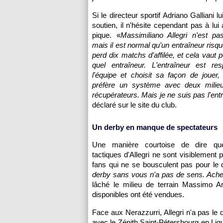
Si le directeur sportif Adriano Galliani l
soutien, il n'hésite cependant pas à lui
pique. «
Massimiliano Allegri n'est pa
mais il est normal qu'un entraîneur risqu
perd dix matchs d'affilée, et cela vaut 
quel entraîneur. L'entraîneur est re
l'équipe et choisit sa façon de jouer
préfère un système avec deux milieu
récupérateurs. Mais je ne suis pas l'ent
déclaré sur le site du club.
Un derby en manque de spectateurs
Une manière courtoise de dire qu
tactiques d'Allegri ne sont visiblement 
fans qui ne se bousculent pas pour le 
derby sans vous n'a pas de sens. Achet
lâché le milieu de terrain Massimo 
disponibles ont été vendues.
Face aux Nerazzurri, Allegri n'a pas le
avec le Zénith Saint-Pétersbourg en Lig