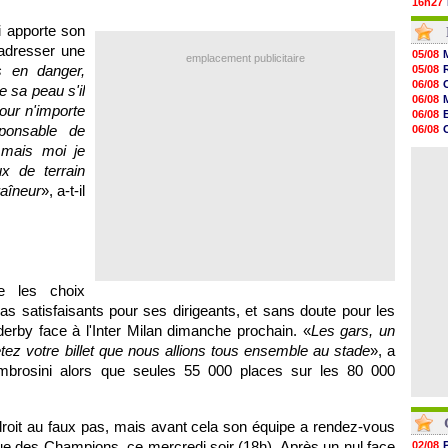
16h27
16h22
ui apporte son
16h07
15h46
 adresser une
05/08
emplacement publicitaire
15h41
s en danger,
05/08
15h20
06/08
e sa peau s'il
14h55
06/08
14h38
pour n'importe
06/08
14h19
sponsable de
06/08
13h56
06/08
, mais moi je
13h35
06/08
13h12
x de terrain
12h48
raîneur
», a-t-il
12h25
12h06
11h53
11h31
e les choix
pas satisfaisants pour ses dirigeants, et sans doute pour les
derby face à l'Inter Milan dimanche prochain. «
Les gars, un
ez votre billet que nous allions tous ensemble au stade
», a
Ambrosini alors que seules 55 000 places sur les 80 000
 droit au faux pas, mais avant cela son équipe a rendez-vous
ue des Champions, ce mercredi soir (18h). Après un nul face
02/08