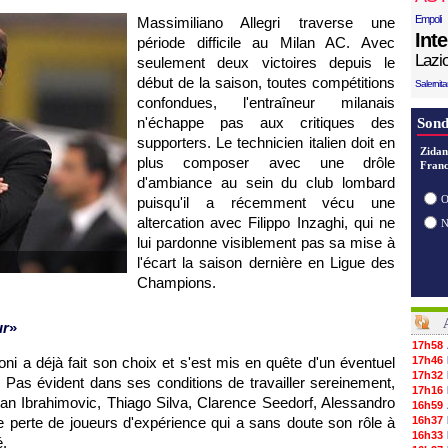
Empoli
Massimiliano Allegri traverse une
Int
période difficile au Milan AC. Avec
Lazi
seulement deux victoires depuis le
début de la saison, toutes compétitions
Salernit
confondues, l'entraîneur milanais
n'échappe pas aux critiques des
Sond
supporters. Le technicien italien doit en
Zidan
plus composer avec une drôle
Franc
d'ambiance au sein du club lombard
O
puisqu'il a récemment vécu une
altercation avec Filippo Inzaghi, qui ne
lui pardonne visiblement pas sa mise à
l'écart la saison dernière en Ligue des
Champions.
ur
»
17h58
coni a déjà fait son choix et s'est mis en quête d'un éventuel
17h46
17h32
Pas évident dans ses conditions de travailler sereinement,
17h16
tan Ibrahimovic, Thiago Silva, Clarence Seedorf, Alessandro
16h59
perte de joueurs d'expérience qui a sans doute son rôle à
16h37
16h33
é.