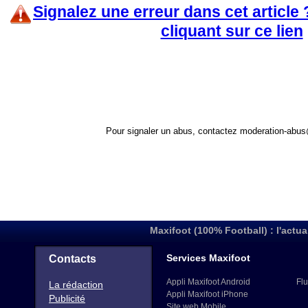
Signalez une erreur dans cet article
cliquant sur ce lien
Pour signaler un abus, contactez
moderation-abus
Maxifoot (100% Football) : l'actua
Services Maxifoot
Contacts
Appli Maxifoot Android
Flu
La rédaction
Appli Maxifoot iPhone
Publicité
Site web Mobile