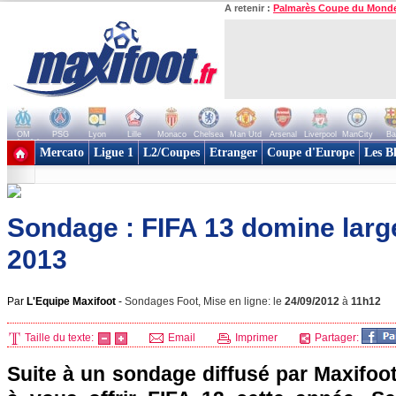
A retenir :
Palmarès Coupe du Mond
OM
PSG
Lyon
Lille
Monaco
Chelsea
Man Utd
Arsenal
Liverpool
ManCity
Ba
+ de clubs
Mercato
Ligue 1
L2/Coupes
Etranger
Coupe d'Europe
Les B
Sondage : FIFA 13 domine lar
2013
Par
L'Equipe Maxifoot
-
Sondages Foot, Mise en ligne: le
24/09/2012
à
11h12
Taille du texte:
Email
Imprimer
Partager:
Suite à un sondage diffusé par Maxifoot