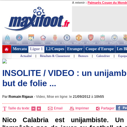
A retenir :
Palmarès Coupe du Mond
OM
PSG
Lyon
Lille
Monaco
Chelsea
Man Utd
Arsenal
Liverpool
ManCity
Ba
+ de clubs
Mercato
Ligue 1
L2/Coupes
Etranger
Coupe d'Europe
Les B
Actualité
|
Résultats & Classement
|
Buteurs
|
Calendrier
|
Equipe
INSOLITE / VIDEO : un unijamb
but de folie ...
Par
Romain Rigaux
-
Video, Mise en ligne: le
21/09/2012
à
10h55
Taille du texte:
Email
Imprimer
Partager:
Nico Calabria est unijambiste. U