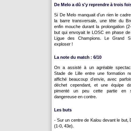
De Melo a dû s'y reprendre à trois foi
Si De Melo manquait d'un rien le cadre 
la barre transversale, une tête du Brés
enfin mouche durant la prolongation (2
but qui envoyait le
LOSC
en phase de 
Ligue des Champions. Le Grand St
exploser !
La note du match : 6/10
On a assisté à un agréable spectac
Stade de
Lille
entre une formation no
affiché beaucoup d'envie, avec parfo
déchet cependant, et une équipe da
pimenté un peu cette partie en 
dangereuse en contre.
Les buts
- Sur un centre de Kalou devant le but, D
(1-0, 43e).