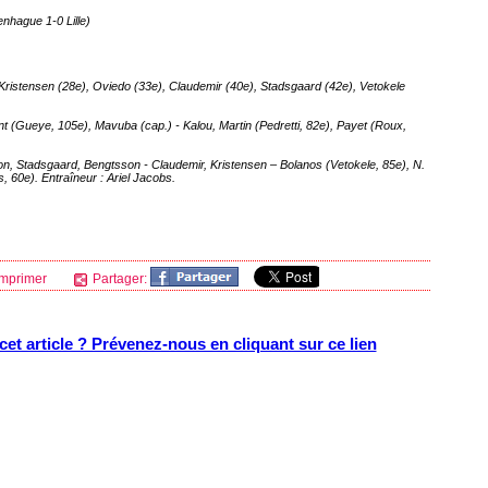
penhague 1-0
Lille
)
Kristensen (28e), Oviedo (33e), Claudemir (40e), Stadsgaard (42e), Vetokele
t (Gueye, 105e), Mavuba (cap.) - Kalou, Martin (Pedretti, 82e), Payet (Roux,
n, Stadsgaard, Bengtsson - Claudemir, Kristensen – Bolanos (Vetokele, 85e), N.
, 60e). Entraîneur : Ariel Jacobs.
mprimer
Partager:
et article ? Prévenez-nous en cliquant sur ce lien