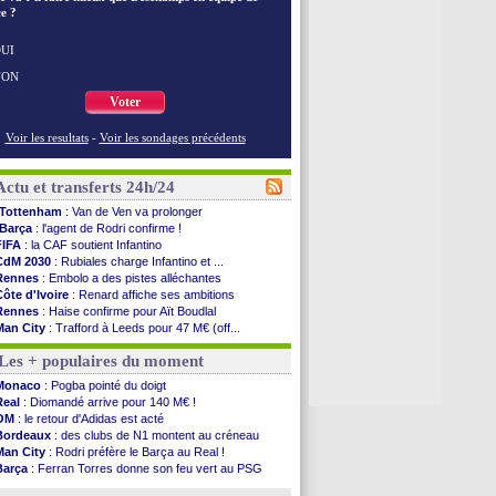
e ?
UI
NON
Voter
Voir les resultats
-
Voir les sondages précédents
Actu et transferts 24h/24
Tottenham
: Van de Ven va prolonger
Barça
: l'agent de Rodri confirme !
FIFA
: la CAF soutient Infantino
CdM 2030
: Rubiales charge Infantino et ...
Rennes
: Embolo a des pistes alléchantes
Côte d'Ivoire
: Renard affiche ses ambitions
Rennes
: Haise confirme pour Aït Boudlal
Man City
: Trafford à Leeds pour 47 M€ (off...
Man Utd
: Zirkzee vers la Juventus ?
Les + populaires du moment
Amical
: Monaco s'impose contre Getafe
Nantes
: Der Zakarian et sa relation avec Kita
Monaco
: Pogba pointé du doigt
OM
: le club prêt à libérer Kondogbia ?
Real
: Diomandé arrive pour 140 M€ !
Monaco
: le message touchant d'Akliouche
OM
: le retour d'Adidas est acté
FIFA
: Tebas en remet une couche
Bordeaux
: des clubs de N1 montent au créneau
FIFA
: l'UEFA maintient la pression
Man City
: Rodri préfère le Barça au Real !
PSG
: Tebas encense Luis Enrique
Barça
: Ferran Torres donne son feu vert au PSG
Real
: Vinicius jusqu'en 2032 (officiel)
PSG
: Liverpool accélère pour Mbaye
Lyon
: Mangala va rejoindre Getafe