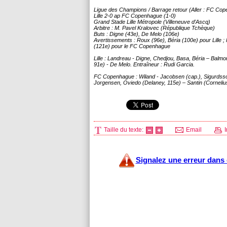
Ligue des Champions / Barrage retour (Aller : FC Co
Lille
2-0 ap FC Copenhague (1-0)
Grand Stade
Lille
Métropole (Villeneuve d’Ascq)
Arbitre : M. Pavel Kralovec (République Tchèque)
Buts : Digne (43e), De Melo (106e)
Avertissements : Roux (96e), Béria (100e) pour
Lille
; 
(121e) pour le FC Copenhague
Lille
: Landreau - Digne, Chedjou, Basa, Béria – Balmon
91e) - De Melo. Entraîneur : Rudi Garcia.
FC Copenhague : Wiland - Jacobsen (cap.), Sigurdsso
Jorgensen, Oviedo (Delaney, 115e) – Santin (Cornelius
Taille du texte:
Email
I
Signalez une erreur dans c