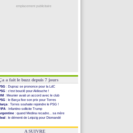
PSG
: Luis Enrique satisfait malgré tout
OM
: une offre refusée pour Aguerd
emplacement publicitaire
Real
: c'est confirmé pour Vinicius
Troyes
: Junior Diaz jusqu'en 2030 (officiel)
PSG
: Akliouche a signé (officiel)
OM
: une offre pour Bulka
PSG
: contrat signé pour Akliouche
Voir les brèves précédentes
Ça a fait le buzz depuis 7 jours
PSG
: Dupraz se prononce pour la LdC
PSG
: c'est bouclé pour Akliouche !
OM
: Meunier avait un accord avec le club
PSG
: le Barça fixe son prix pour Torres
Barça
: Torres souhaite rejoindre le PSG !
FIFA
: Infantino sollicite Trump
Argentine
: quand Medina recadre... sa mère
Real
: le démenti de Leipzig pour Diomandé
OM
: Paixão attire un 2e club anglais
FIFA
: le conseiller d'Infantino démissionne !
A SUIVRE