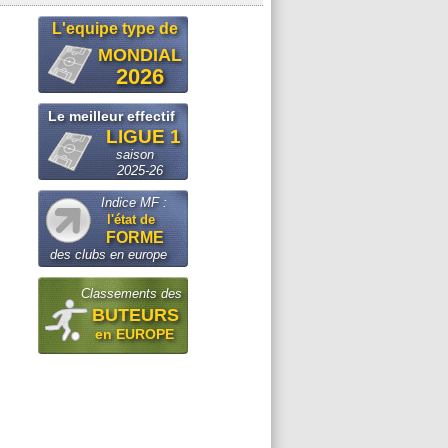
L'equipe type de
MONDIAL
2026
Le meilleur effectif
LIGUE 1
saison
2025-26
Indice MF :
l'état de
FORME
des clubs en europe
Classements des
BUTEURS
en EUROPE