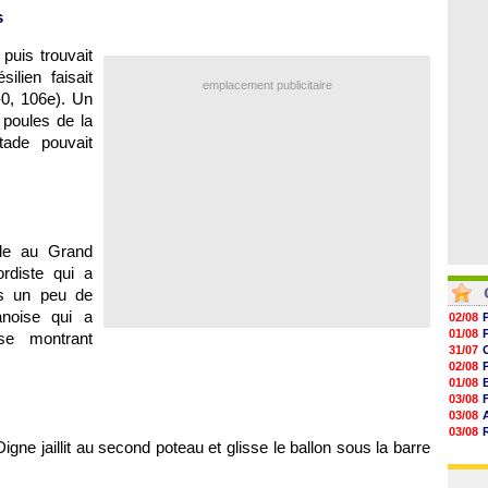
06/08
s
06/08
06/08
06/08
puis trouvait
06/08
ilien faisait
06/08
emplacement publicitaire
-0, 106e). Un
06/08
poules de la
ade pouvait
le au Grand
rdiste qui a
is un peu de
noise qui a
02/08
01/08
se montrant
31/07
02/08
01/08
03/08
03/08
03/08
igne jaillit au second poteau et glisse le ballon sous la barre
03/08
31/07