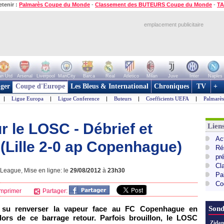
etenir :
Palmarès Coupe du Monde
-
Classement des BUTEURS Coupe du Monde
-
TA
emplacement publicitaire
n Utd
Arsenal
Liverpool
ManCity
Barca
Real
Atletico
Milan
Juve
Inter
Naples
ger
Coupe d'Europe
Les Bleus & International
Chroniques
TV
+
|
Ligue Europa
|
Ligue Conference
|
Buteurs
|
Coefficients UEFA
|
Palmarè
r le LOSC - Débrief et
Lie
Ac
(Lille 2-0 ap Copenhague)
Ré
pr
Cl
League, Mise en ligne: le
29/08/2012
à
23h30
Pa
Co
mprimer
Partager:
 ont su renverser la vapeur face au FC Copenhague en
Sond
lors de ce barrage retour. Parfois brouillon, le
LOSC
Zidan