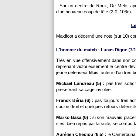
- Sur un centre de Roux, De Melo, apr
d'un nouveau coup de tête (2-0, 106e).
Le
Maxifoot a décerné une note (sur 10) c
L'homme du match : Lucas Digne (7/1
Très en vue offensivement dans son co
reprenant victorieusement le centre de
jeune défenseur lillois, auteur d'un très 
Mickaël Landreau (5) :
pas très sollici
préservant sa cage inviolée.
Franck Béria (6) :
pas toujours très adr
couloir droit et quelques retours défensif
Marko Basa (6) :
si son mauvais placeme
s'est bien repris par la suite, se comport
Aurélien Chedjou (6,5) :
le Camerounais