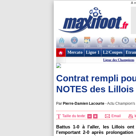
A r
OM
PSG
Lyon
Lille
Monaco
Chelsea
Ma
+ de clubs
Mercato
Ligue 1
L2/Coupes
Etran
Ligue des Champions
Contrat rempli pou
NOTES des Lillois 
Par
Pierre-Damien Lacourte
-
Actu Champion's 
Taille du texte:
Email
I
Battus 1-0 à l'aller, les Lillois
l'emportant 2-0 après prolongation 