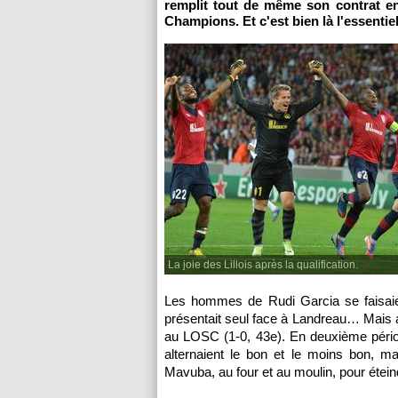
remplit tout de même son contrat en
Champions. Et c'est bien là l'essentiel
La joie des Lillois après la qualification.
Les hommes de Rudi Garcia se faisaien
présentait seul face à Landreau… Mais a
au
LOSC
(1-0, 43e). En deuxième pério
alternaient le bon et le moins bon, m
Mavuba, au four et au moulin, pour étein