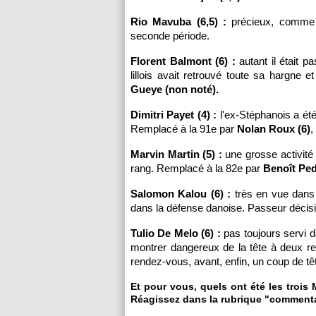
Rio Mavuba (6,5) :
précieux, comme d
seconde période.
Florent Balmont (6) :
autant il était p
lillois avait retrouvé toute sa hargne
Gueye (non noté).
Dimitri Payet (4) :
l'ex-Stéphanois a été
Remplacé à la 91e par
Nolan Roux (6)
,
Marvin Martin (5) :
une grosse activité 
rang. Remplacé à la 82e par
Benoît Ped
Salomon Kalou (6) :
très en vue dans s
dans la défense danoise. Passeur décisi
Tulio De Melo (6) :
pas toujours servi d
montrer dangereux de la tête à deux re
rendez-vous, avant, enfin, un coup de têt
Et pour vous, quels ont été les troi
Réagissez dans la rubrique "commenta