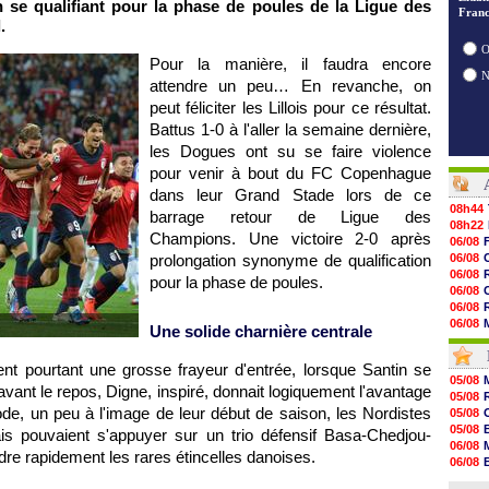
 se qualifiant pour la phase de poules de la Ligue des
Franc
.
O
Pour la manière, il faudra encore
attendre un peu… En revanche, on
peut féliciter les Lillois pour ce résultat.
Battus 1-0 à l'aller la semaine dernière,
les Dogues ont su se faire violence
pour venir à bout du FC Copenhague
dans leur Grand Stade lors de ce
08h44
barrage retour de Ligue des
08h22
Champions. Une victoire 2-0 après
06/08
prolongation synonyme de qualification
06/08
06/08
pour la phase de poules.
06/08
06/08
06/08
Une solide charnière centrale
06/08
06/08
t pourtant une grosse frayeur d'entrée, lorsque Santin se
06/08
05/08
vant le repos, Digne, inspiré, donnait logiquement l'avantage
06/08
05/08
06/08
de, un peu à l'image de leur début de saison, les Nordistes
05/08
06/08
05/08
ais pouvaient s'appuyer sur un trio défensif Basa-Chedjou-
06/08
06/08
dre rapidement les rares étincelles danoises.
06/08
06/08
06/08
05/08
06/08