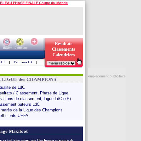
BLEAU PHASE FINALE Coupe du Monde
Résultats
Bayern
Dortmund
Classements
Calendriers
s C1
|
Palmarès C3
|
emplacement publicitaire
ns LIGUE des CHAMPIONS
tualité de LdC
sultats / Classement, Phase de Ligue
évisions de classement, Ligue LdC (xP)
assement buteurs LdC
lmarès de la Ligue des Champions
efficients UEFA
age Maxifoot
e va t-il faire mieux que Deschamps en équipe de