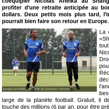
coéquipier Nicolas Anelka au Shan
profiter d'une retraite anticipée au b
dollars. Deux petits mois plus tard, l'i
pourrait bien faire son retour en Europe.
La 
«Sh
tou
Nic
Dro
pou
Ré
dé
l'
Drogba et Anelka, déjà la fin de l'aventure chinoise ?
bes
large de la planète football. Gratuit, il
touche des millions (6 par an, pour être pré