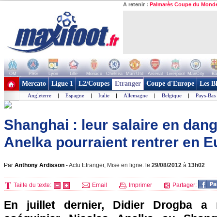
A retenir :
Palmarès Coupe du Mond
OM
PSG
Lyon
Lille
Monaco
Chelsea
Man Utd
Arsenal
Liverpool
ManCity
Ba
+ de clubs
Mercato
Ligue 1
L2/Coupes
Etranger
Coupe d'Europe
Les B
Angleterre
|
Espagne
|
Italie
|
Allemagne
|
Belgique
|
Pays-Bas
Shanghai : leur salaire en dang
Anelka pourraient rentrer en E
Par
Anthony Ardisson
-
Actu Etranger, Mise en ligne: le
29/08/2012
à
13h02
Taille du texte:
Email
Imprimer
Partager:
En juillet dernier, Didier Drogba a 