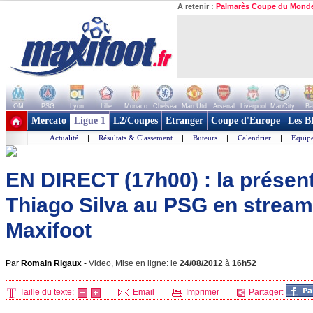
A retenir :
Palmarès Coupe du Mond
OM
PSG
Lyon
Lille
Monaco
Chelsea
Man Utd
Arsenal
Liverpool
ManCity
Ba
+ de clubs
Mercato
Ligue 1
L2/Coupes
Etranger
Coupe d'Europe
Les B
Actualité
|
Résultats & Classement
|
Buteurs
|
Calendrier
|
Equipe
EN DIRECT (17h00) : la présen
Thiago Silva au PSG en stream
Maxifoot
Par
Romain Rigaux
-
Video, Mise en ligne: le
24/08/2012
à
16h52
Taille du texte:
Email
Imprimer
Partager: