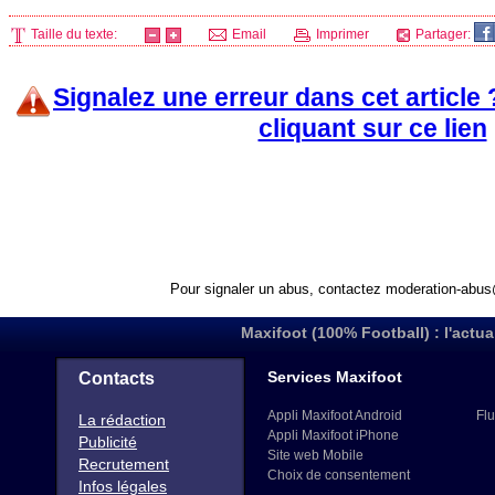
Taille du texte:
Email
Imprimer
Partager:
Signalez une erreur dans cet article
cliquant sur ce lien
Pour signaler un abus, contactez
moderation-abus
Maxifoot (100% Football) : l'actua
Services Maxifoot
Contacts
Appli Maxifoot Android
Flu
La rédaction
Appli Maxifoot iPhone
Publicité
Site web Mobile
Recrutement
Choix de consentement
Infos légales