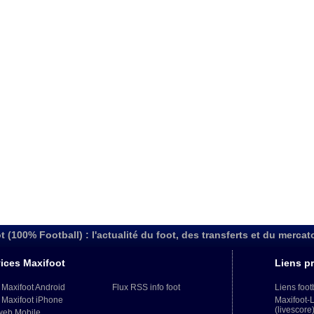
t (100% Football) : l'actualité du foot, des transferts et du mercat
ices Maxifoot
Liens pr
 Maxifoot Android
Flux RSS info foot
Liens foot
 Maxifoot iPhone
Maxifoot-
(livescore
web Mobile