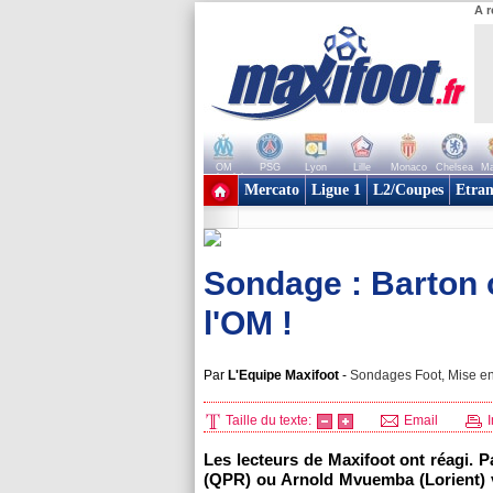
A r
OM
PSG
Lyon
Lille
Monaco
Chelsea
Ma
+ de clubs
Mercato
Ligue 1
L2/Coupes
Etran
Sondage : Barton
l'OM !
Par
L'Equipe Maxifoot
-
Sondages Foot, Mise en
Taille du texte:
Email
I
Les lecteurs de Maxifoot ont réagi. 
(QPR) ou Arnold Mvuemba (Lorient) 