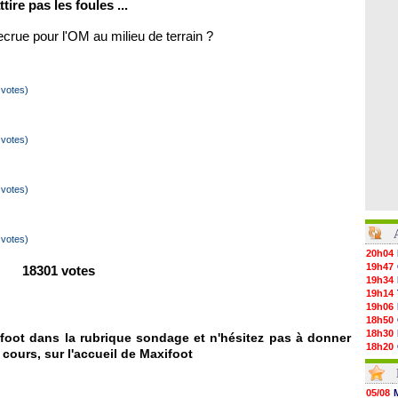
ire pas les foules ...
recrue pour l'OM au milieu de terrain ?
votes)
votes)
votes)
votes)
20h04
19h47
18301 votes
19h34
19h14
19h06
18h50
18h30
foot dans la rubrique sondage et n'hésitez pas à donner
18h20
 cours, sur l'accueil de Maxifoot
17h58
17h47
17h34
05/08