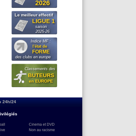
2026
Le meilleur effectif
LIGUE 1
saison
2025-26
Indice MF :
l'état de
FORME
des clubs en europe
Classements des
BUTEURS
en EUROPE
o 24h/24
ivilégiés
ball
Cinema et DVD
Live
Non au racisme
)