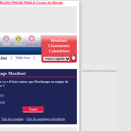
BLEAU PHASE FINALE Coupe du Monde
Résultats
Bayern
Dortmund
Classements
Calendriers
 foot
|
Vidéo foot
|
emplacement publicitaire
age Maxifoot
e va t-il faire mieux que Deschamps en équipe de
e ?
UI
NON
Voter
Voir les resultats
-
Voir les sondages précédents