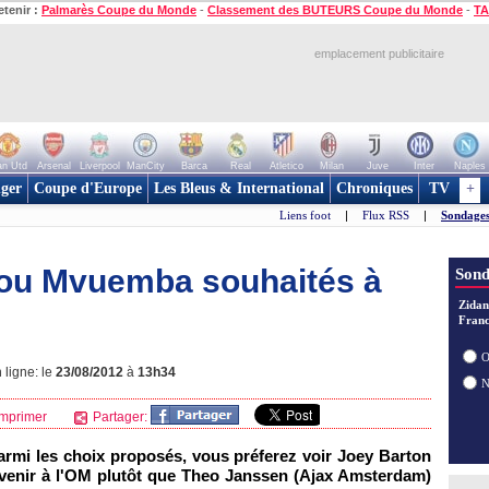
etenir :
Palmarès Coupe du Monde
-
Classement des BUTEURS Coupe du Monde
-
TA
emplacement publicitaire
n Utd
Arsenal
Liverpool
ManCity
Barca
Real
Atletico
Milan
Juve
Inter
Naples
ger
Coupe d'Europe
Les Bleus & International
Chroniques
TV
+
Liens foot
|
Flux RSS
|
Sondages
 ou Mvuemba souhaités à
Sond
Zidan
Franc
O
 ligne: le
23/08/2012
à
13h34
mprimer
Partager:
Parmi les choix proposés, vous préferez voir Joey Barton
venir à l'OM plutôt que Theo Janssen (Ajax Amsterdam)