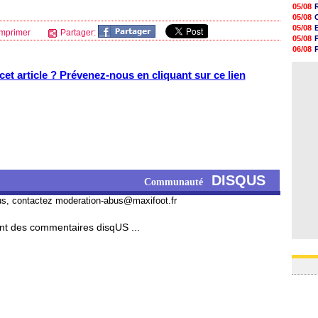
17h22
05/08
17h10
05/08
16h59
05/08
mprimer
Partager:
16h53
05/08
16h45
06/08
16h34
05/08
16h21
06/08
et article ? Prévenez-nous en cliquant sur ce lien
16h04
15h50
15h40
15h18
15h01
14h46
DISQUS
Communauté
us, contactez
moderation-abus@maxifoot.fr
t des commentaires disqUS ...