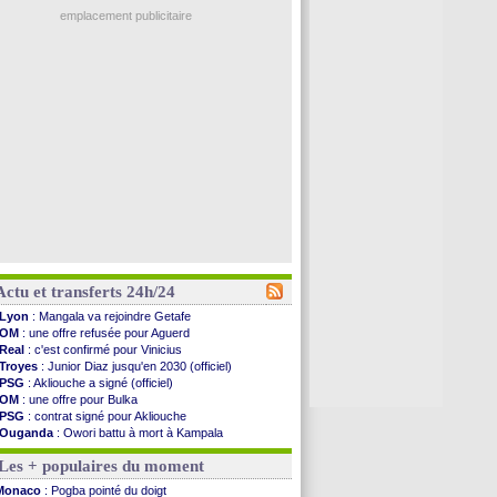
emplacement publicitaire
Actu et transferts 24h/24
Lyon
: Mangala va rejoindre Getafe
OM
: une offre refusée pour Aguerd
Real
: c'est confirmé pour Vinicius
Troyes
: Junior Diaz jusqu'en 2030 (officiel)
PSG
: Akliouche a signé (officiel)
OM
: une offre pour Bulka
PSG
: contrat signé pour Akliouche
Ouganda
: Owori battu à mort à Kampala
Arsenal
: Arteta veut créer une dynastie
Les + populaires du moment
Chelsea
: Palace a fait son offre pour Disasi
FIFA
: le gouvernement espagnol s'en mêle
Monaco
: Pogba pointé du doigt