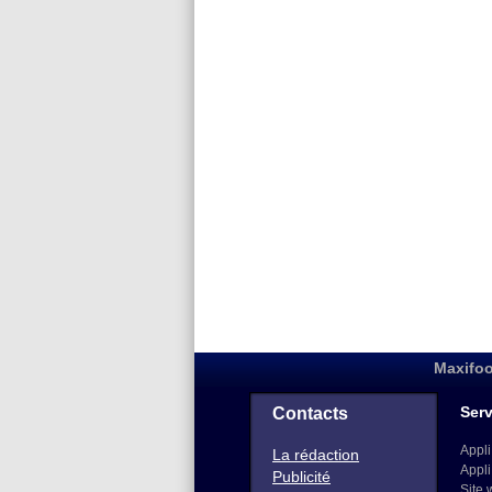
Maxifoo
Serv
Contacts
Appli
La rédaction
Appli
Publicité
Site 