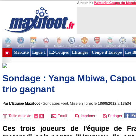
A retenir :
Palmarès Coupe du Mond
OM
PSG
Lyon
Lille
Monaco
Chelsea
Man Utd
Arsenal
Liverpool
ManCity
Ba
+ de clubs
Mercato
Ligue 1
L2/Coupes
Etranger
Coupe d'Europe
Les B
Sondage : Yanga Mbiwa, Capou
trio gagnant
Par
L'Equipe Maxifoot
-
Sondages Foot, Mise en ligne: le
18/08/2012
à
13h34
Taille du texte:
Email
Imprimer
Partager:
Ces trois joueurs de l'équipe de F