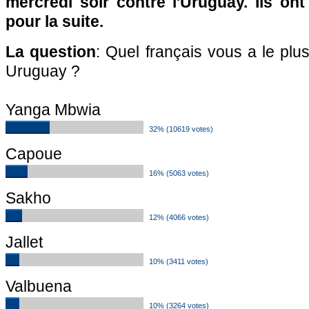
mercredi soir contre l'Uruguay. Ils on
pour la suite.
La question
: Quel français vous a le plu
Uruguay ?
Yanga Mbwia
32% (10619 votes)
Capoue
16% (5063 votes)
Sakho
12% (4066 votes)
Jallet
10% (3411 votes)
Valbuena
10% (3264 votes)