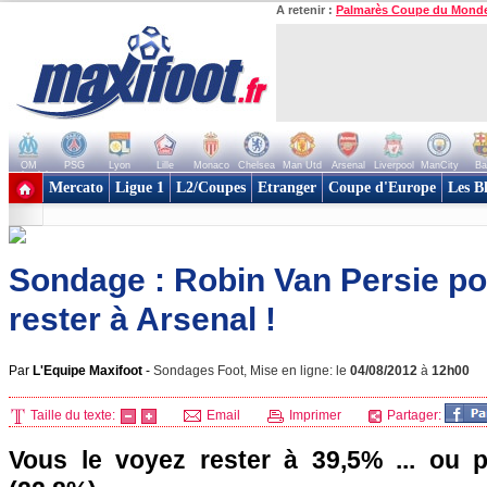
A retenir :
Palmarès Coupe du Mond
OM
PSG
Lyon
Lille
Monaco
Chelsea
Man Utd
Arsenal
Liverpool
ManCity
Ba
+ de clubs
Mercato
Ligue 1
L2/Coupes
Etranger
Coupe d'Europe
Les B
Sondage : Robin Van Persie pou
rester à Arsenal !
Par
L'Equipe Maxifoot
-
Sondages Foot, Mise en ligne: le
04/08/2012
à
12h00
Taille du texte:
Email
Imprimer
Partager:
Vous le voyez rester à 39,5% ... ou p