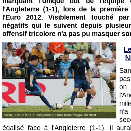
marquant l'unique but de l'équipe
l'Angleterre (1-1), lors de la premièr
l'Euro 2012. Visiblement touché pa
négatifs qui le suivent depuis plusieu
offensif tricolore n'a pas pu masquer 
Le
N
Sam
pas
on 
l'An
mil
n'
Nasri, buteur face à l'Angleterre d'une belle frappe du droit
se
égalisé face à l'Angleterre (1-1). Il aura