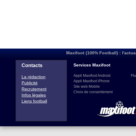
Maxifoot (100% Football) : l'actua
Services Maxifoot
Contacts
Appli Maxifoot Android
Flu
La rédaction
Appli Maxifoot iPhone
Publicité
Site web Mobile
Recrutement
Choix de consentement
Infos légales
Liens football