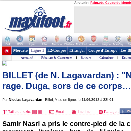
A retenir :
Palmarès Coupe du Mond
OM
PSG
Lyon
Lille
Monaco
Chelsea
Man Utd
Arsenal
Liverpool
ManCity
Ba
+ de clubs
Mercato
Ligue 1
L2/Coupes
Etranger
Coupe d'Europe
Les B
Actualité
|
Résultats & Classement
|
Buteurs
|
Calendrier
|
Equipe
BILLET (de N. Lagavardan) : "Na
rage. Duga, sors de ce corps…
Par
Nicolas Lagavardan
-
Billet, Mise en ligne: le
11/06/2012
à
22h01
Taille du texte:
Email
Imprimer
Partager:
Samir Nasri a pris le contre-pied de la cr