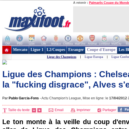
A retenir :
Palmarès Coupe du Mond
OM
PSG
Lyon
Lille
Monaco
Chelsea
Man Utd
Arsenal
Liverpool
ManCity
Ba
+ de clubs
Mercato
Ligue 1
L2/Coupes
Etranger
Coupe d'Europe
Les B
Ligue des Champions
|
Ligue Europa
|
Ligue Confe
Ligue des Champions : Chelsea
la "fucking disgrace", Alves s
Par
Pablo Garcia-Fons
-
Actu Champion's League, Mise en ligne: le
17/04/2012
Taille du texte:
Email
Imprimer
Partager:
Le ton monte à la veille du coup d'env