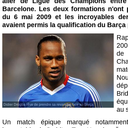
aller de Ligue des Champions entre
Barcelone. Les deux formations n'ont 
du 6 mai 2009 et les incroyables der
avaient permis la qualification du Barça p
Rap
200
d
Ch
mat
Nou
dép
Bri
équ
Didier Drogba rêve de prendre sa revanche face au Barça.
au 
Un match épique marqué notamment 