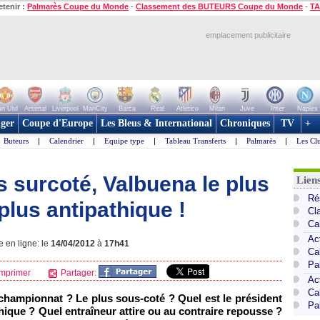
etenir :
Palmarès Coupe du Monde
-
Classement des BUTEURS Coupe du Monde
-
TA
emplacement publicitaire
n Utd
Arsenal
Liverpool
ManCity
Barca
Real
Atletico
Milan
Juve
Inter
Naples
ger
Coupe d'Europe
Les Bleus & International
Chroniques
TV
+
Buteurs
|
Calendrier
|
Equipe type
|
Tableau Transferts
|
Palmarès
|
Les Cl
us surcoté, Valbuena le plus
Lien
Ré
plus antipathique !
Cl
Ca
Ac
e en ligne: le
14/04/2012
à
17h41
Ca
Pa
mprimer
Partager:
Ac
Ca
 championnat ? Le plus sous-coté ? Quel est le président
Pa
hique ? Quel entraîneur attire ou au contraire repousse ?