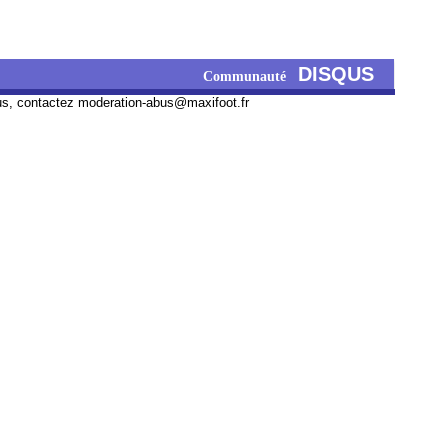
DISQUS
Communauté
us, contactez
moderation-abus@maxifoot.fr