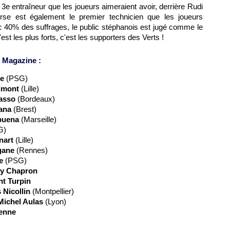
 3e entraîneur que les joueurs aimeraient avoir, derrière Rudi
orse est également le premier technicien que les joueurs
vec 40% des suffrages, le public stéphanois est jugé comme le
t les plus forts, c'est les supporters des Verts !
 Magazine :
re
(
PSG
)
lmont
(
Lille
)
asso
(
Bordeaux
)
ana
(Brest)
buena
(
Marseille
)
G
)
nart
(
Lille
)
gane
(
Rennes
)
e
(
PSG
)
y Chapron
t Turpin
 Nicollin
(
Montpellier
)
Michel Aulas
(
Lyon
)
ienne