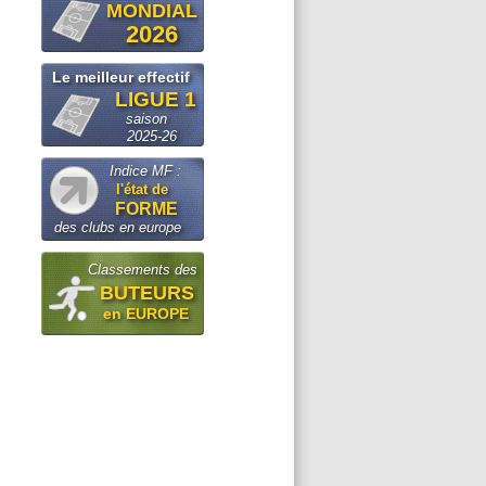
MONDIAL
2026
Le meilleur effectif
LIGUE 1
saison
2025-26
Indice MF :
l'état de
FORME
des clubs en europe
Classements des
BUTEURS
en EUROPE