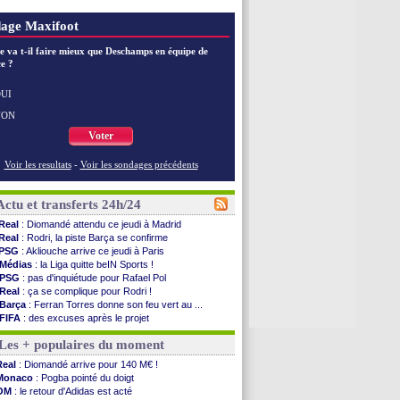
age Maxifoot
e va t-il faire mieux que Deschamps en équipe de
e ?
UI
NON
Voter
Voir les resultats
-
Voir les sondages précédents
Actu et transferts 24h/24
Real
: Diomandé attendu ce jeudi à Madrid
Real
: Rodri, la piste Barça se confirme
PSG
: Akliouche arrive ce jeudi à Paris
Médias
: la Liga quitte beIN Sports !
PSG
: pas d'inquiétude pour Rafael Pol
Real
: ça se complique pour Rodri !
Barça
: Ferran Torres donne son feu vert au ...
FIFA
: des excuses après le projet
Abha
: c'est fait pour Fekir (officiel)
Les + populaires du moment
Real
: réponse imminente de Vinicius
Arsenal
: Nørgaard transféré à Everton (off.)
Real
: Diomandé arrive pour 140 M€ !
Al-Ahli
: Deschamps a discuté !
Monaco
: Pogba pointé du doigt
PSG
: Luis Enrique satisfait malgré tout
OM
: le retour d'Adidas est acté
Monaco
: Pogba pointé du doigt