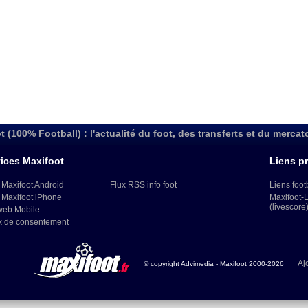
t (100% Football) : l'actualité du foot, des transferts et du mercat
ices Maxifoot
Liens pr
 Maxifoot Android
Flux RSS info foot
Liens foot
 Maxifoot iPhone
Maxifoot-
(livescore
web Mobile
x de consentement
Aj
© copyright Advimedia - Maxifoot 2000-2026