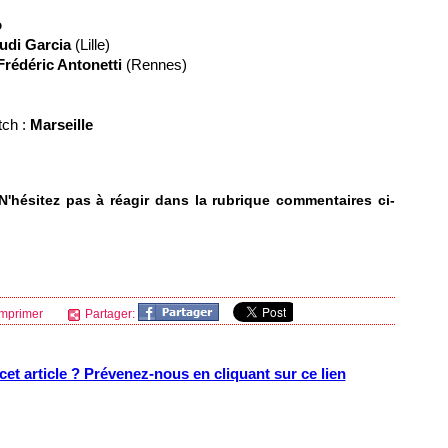
o
udi Garcia
(
Lille
)
Frédéric Antonetti
(
Rennes
)
tch :
Marseille
'hésitez pas à réagir dans la rubrique commentaires ci-
mprimer
Partager:
et article ? Prévenez-nous en cliquant sur ce lien