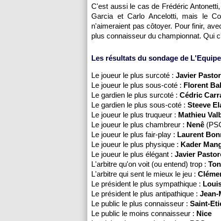
C'est aussi le cas de Frédéric Antonetti,
Garcia et Carlo Ancelotti, mais le C
n'aimeraient pas côtoyer. Pour finir, a
plus connaisseur du championnat. Qui c'es
Les résultats du sondage de L'Equipe
Le joueur le plus surcoté :
Javier Pasto
Le joueur le plus sous-coté :
Florent Ba
Le gardien le plus surcoté :
Cédric Carr
Le gardien le plus sous-coté :
Steeve El
Le joueur le plus truqueur :
Mathieu Val
Le joueur le plus chambreur :
Nenê
(
PS
Le joueur le plus fair-play :
Laurent Bon
Le joueur le plus physique :
Kader Man
Le joueur le plus élégant :
Javier Pastor
L'arbitre qu'on voit (ou entend) trop :
Ton
L'arbitre qui sent le mieux le jeu :
Clémen
Le président le plus sympathique :
Louis
Le président le plus antipathique :
Jean-
Le public le plus connaisseur :
Saint-Et
Le public le moins connaisseur :
Nice