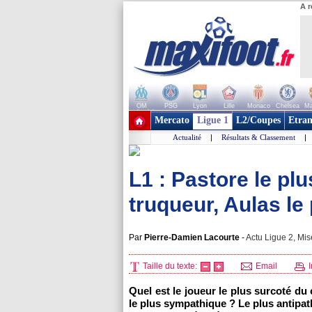
A r
OM
PSG
Lyon
Lille
Monaco
Chelsea
Ma
+ de clubs
Mercato
Ligue 1
L2/Coupes
Etran
Actualité
|
Résultats & Classement
|
L1 : Pastore le pl
truqueur, Aulas le 
Par
Pierre-Damien Lacourte
-
Actu Ligue 2, Mis
Taille du texte:
Email
I
Quel est le joueur le plus surcoté du
le plus sympathique ? Le plus antipat