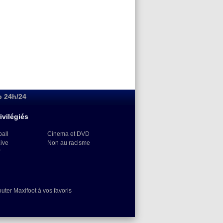
o 24h/24
ivilégiés
ball
Cinema et DVD
Live
Non au racisme
)
outer Maxifoot à vos favoris