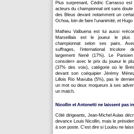
Plus surprenant, Cédric Carrasso est
acteurs du championnat ont sans doute 
des Bleus devant notamment un certain
Ochoa, loin de faire l'unanimité, et Hugo 
Mathieu Valbuena est lui aussi «réc
Marseillais est le joueur le plus 
championnat selon ses pairs. A
suffrages, l'international tricolore 
largement Nenê (17%). Le Parisien
consoler» avec le prix du joueur le p
(37% des voix), catégorie où le Brési
devant son coéquipier Jérémy Ménez
Lillois Rio Mavuba (5%), pas le dernier
un mot ou deux moqueurs à ses advers
un match.
Nicollin et Antonetti ne laissent pas i
Côté dirigeants, Jean-Michel Aulas décr
devance Louis Nicollin, mais le préside
à son poste. C'est dire si Loulou ne laiss