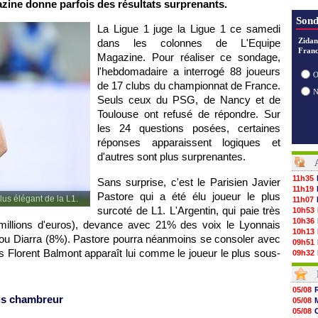
zine donne parfois des résultats surprenants.
Sond
La Ligue 1 juge la Ligue 1 ce samedi
Zidan
dans les colonnes de L'Equipe
Franc
Magazine. Pour réaliser ce sondage,
l'hebdomadaire a interrogé 88 joueurs
O
de 17 clubs du championnat de France.
Seuls ceux du
PSG
, de Nancy et de
Toulouse
ont refusé de répondre. Sur
les 24 questions posées, certaines
réponses apparaissent logiques et
d'autres sont plus surprenantes.
11h35
Sans surprise, c'est le Parisien Javier
11h19
Pastore qui a été élu joueur le plus
plus élégant de la L1.
11h07
surcoté de L1. L'Argentin, qui paie très
10h53
10h36
 millions d'euros), devance avec 21% des voix le Lyonnais
10h13
Alou Diarra (8%). Pastore pourra néanmoins se consoler avec
09h51
llois Florent Balmont apparaît lui comme le joueur le plus sous-
09h32
09h11
08h57
08h39
05/08
08h22
lus chambreur
05/08
00h06
05/08
05/08