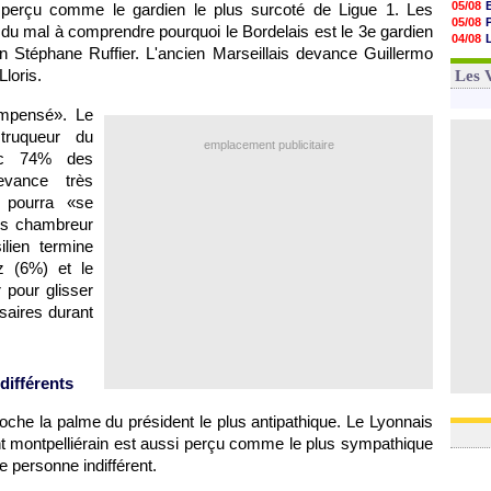
05/08
 perçu comme le gardien le plus surcoté de Ligue 1. Les
05/08
05/08
du mal à comprendre pourquoi le Bordelais est le 3e gardien
05/08
04/08
05/08
 Stéphane Ruffier. L'ancien Marseillais devance Guillermo
04/08
05/08
04/08
Lloris.
Les 
05/08
05/08
ompensé». Le
05/08
05/08
truqueur du
emplacement publicitaire
05/08
vec 74% des
05/08
devance très
 pourra «se
lus chambreur
lien termine
 (6%) et le
 pour glisser
aires durant
ndifférents
oche la palme du président le plus antipathique. Le Lyonnais
nt montpelliérain est aussi perçu comme le plus sympathique
e personne indifférent.