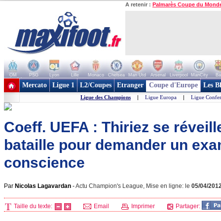
A retenir :
Palmarès Coupe du Mond
OM
PSG
Lyon
Lille
Monaco
Chelsea
Man Utd
Arsenal
Liverpool
ManCity
Ba
+ de clubs
Mercato
Ligue 1
L2/Coupes
Etranger
Coupe d'Europe
Les B
Ligue des Champions
|
Ligue Europa
|
Ligue Confe
Coeff. UEFA : Thiriez se réveill
bataille pour demander un ex
conscience
Par
Nicolas Lagavardan
-
Actu Champion's League, Mise en ligne: le
05/04/201
Taille du texte:
Email
Imprimer
Partager: