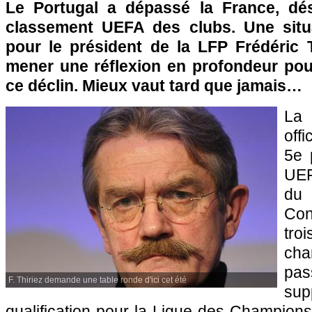
Le Portugal a dépassé la France, dé
classement UEFA des clubs. Une situ
pour le président de la LFP Frédéric T
mener une réflexion en profondeur pou
ce déclin. Mieux vaut tard que jamais…
L
off
5e 
UEF
d
Co
t
ch
pa
F. Thiriez demande une table ronde d'ici cet été
su
qualification pour la Ligue des Champions 