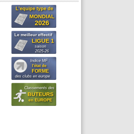
L'equipe type de
MONDIAL
2026
Le meilleur effectif
LIGUE 1
saison
2025-26
Indice MF :
l'état de
FORME
des clubs en europe
Classements des
BUTEURS
en EUROPE