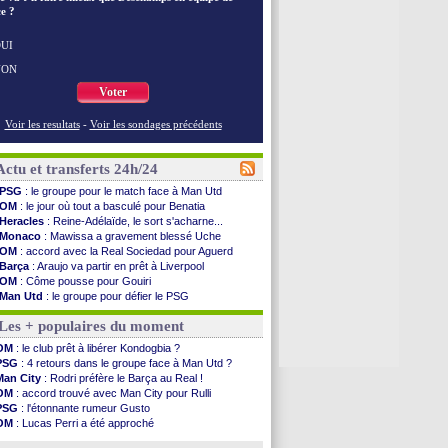
e ?
UI
NON
Voter
Voir les resultats
-
Voir les sondages précédents
Actu et transferts 24h/24
PSG
: le groupe pour le match face à Man Utd
OM
: le jour où tout a basculé pour Benatia
Heracles
: Reine-Adélaïde, le sort s'acharne...
Monaco
: Mawissa a gravement blessé Uche
OM
: accord avec la Real Sociedad pour Aguerd
Barça
: Araujo va partir en prêt à Liverpool
OM
: Côme pousse pour Gouiri
Man Utd
: le groupe pour défier le PSG
L3
: Caen premier leader
Les + populaires du moment
OM
: Højbjerg, son agent maintient le suspense
OM
: Gouiri évoque son avenir
OM
: le club prêt à libérer Kondogbia ?
Leipzig
: le transfert d'Asllani tombe à l'eau
PSG
: 4 retours dans le groupe face à Man Utd ?
L3
: 1ère utilisation du Football Video Support
Man City
: Rodri préfère le Barça au Real !
OM
: Benatia envoie une pique à Longoria
OM
: accord trouvé avec Man City pour Rulli
illarreal
: Al-Ahli veut Pape Gueye
PSG
: l'étonnante rumeur Gusto
Lyon
: la dernière saison de Fonseca ?
OM
: Lucas Perri a été approché
OM
: un nouveau prétendant pour Højbjerg
OM
: une offre pour Bulka
Brest
: un gardien norvégien en approche ?