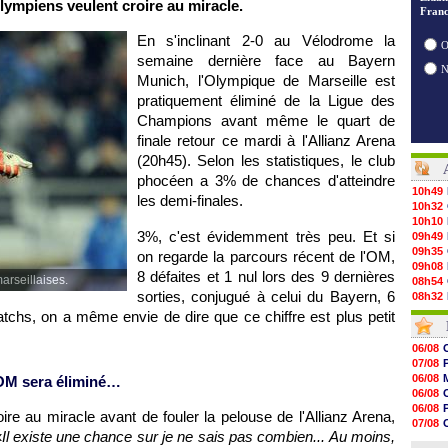
ympiens veulent croire au miracle.
Franc
En s'inclinant 2-0 au Vélodrome la
O
semaine dernière face au Bayern
Munich,
l'Olympique de Marseille
est
pratiquement éliminé de la Ligue des
Champions avant même le quart de
finale retour ce mardi à l'Allianz Arena
(20h45). Selon les statistiques, le club
phocéen a 3% de chances d'atteindre
10h49
les demi-finales.
10h32
10h10
3%, c'est évidemment très peu. Et si
09h49
09h35
on regarde la parcours récent de
l'OM
,
09h08
8 défaites et 1 nul lors des 9 dernières
arseillaises.
08h54
sorties, conjugué à celui du Bayern, 6
08h32
07/08
matchs, on a même envie de dire que ce chiffre est plus petit
07/08
07/08
06/08
07/08
07/08
07/08
06/08
'OM
sera éliminé…
07/08
06/08
07/08
V
06/08
re au miracle avant de fouler la pelouse de l'Allianz Arena,
07/08
07/08
07/08
«
Il existe une chance sur je ne sais pas combien... Au moins,
06/08
07/08