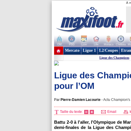
A r
OM
PSG
Lyon
Lille
Monaco
Chelsea
Ma
+ de clubs
Mercato
Ligue 1
L2/Coupes
Etran
Ligue des Champions
Ligue des Champio
pour l’OM
Par
Pierre-Damien Lacourte
-
Actu Champion's 
Taille du texte:
Email
I
Battu 2-0 à l'aller,
l'Olympique de Mars
demi-finales de la Ligue des Champ