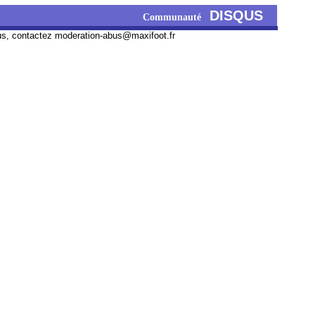
DISQUS
Communauté
us, contactez
moderation-abus@maxifoot.fr