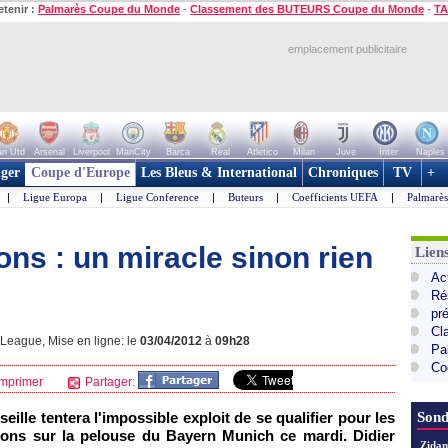
etenir :
Palmarès Coupe du Monde
-
Classement des BUTEURS Coupe du Monde
-
TA
emplacement publicitaire
n Utd
Arsenal
Liverpool
ManCity
Barca
Real
Atletico
Milan
Juve
Inter
Naples
ger
Coupe d'Europe
Les Bleus & International
Chroniques
TV
+
|
Ligue Europa
|
Ligue Conference
|
Buteurs
|
Coefficients UEFA
|
Palmarè
ns : un miracle sinon rien
Lie
Ac
Ré
pr
Cl
League, Mise en ligne: le
03/04/2012
à
09h28
Pa
Co
mprimer
Partager:
eille
tentera l'impossible exploit de se qualifier pour les
Sond
ions sur la pelouse du Bayern Munich ce mardi. Didier
Zidan