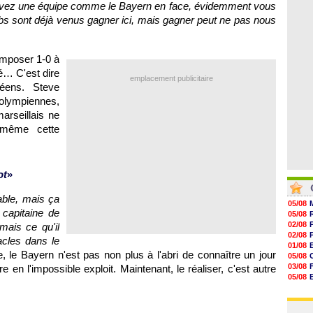
06/08
 avez une équipe comme le Bayern en face, évidemment vous
07/08
ubs sont déjà venus gagner ici, mais gagner peut ne pas nous
07/08
07/08
07/08
07/08
'imposer 1-0 à
07/08
é… C'est dire
emplacement publicitaire
éens. Steve
olympiennes,
arseillais ne
 même cette
ot
»
able, mais ça
05/08
 capitaine de
05/08
02/08
amais ce qu'il
02/08
cles dans le
01/08
, le Bayern n'est pas non plus à l'abri de connaître un jour
05/08
03/08
e en l'impossible exploit. Maintenant, le réaliser, c'est autre
05/08
03/08
03/08