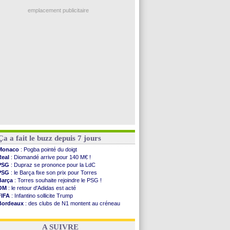
Ouganda
: Owori battu à mort à Kampala
OM
: McCourt a versé 120 M€ en 2026
emplacement publicitaire
PSG
: 4 retours dans le groupe face à Man Utd ...
Nice
: Kevin Carlos va partir en Italie
L1
: prison avec sursis requis contre un arbitre
Leganés
: c'est signé pour Luca Zidane (off.)
Atletico
: Ruggeri en route pour Aston Villa
Voir les brèves précédentes
Ça a fait le buzz depuis 7 jours
Monaco
: Pogba pointé du doigt
Real
: Diomandé arrive pour 140 M€ !
PSG
: Dupraz se prononce pour la LdC
PSG
: le Barça fixe son prix pour Torres
Barça
: Torres souhaite rejoindre le PSG !
OM
: le retour d'Adidas est acté
FIFA
: Infantino sollicite Trump
Bordeaux
: des clubs de N1 montent au créneau
Argentine
: quand Medina recadre... sa mère
Real
: le démenti de Leipzig pour Diomandé
A SUIVRE