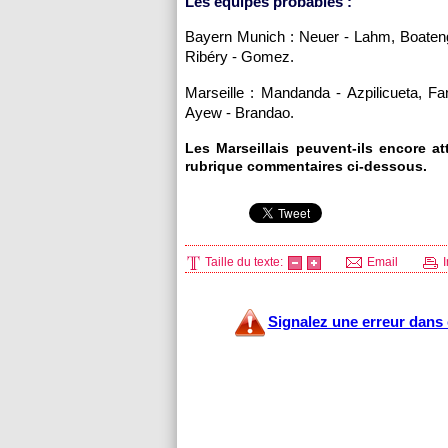
Les équipes probables :
Bayern Munich : Neuer - Lahm, Boateng
Ribéry - Gomez.
Marseille
: Mandanda - Azpilicueta, Fa
Ayew - Brandao.
Les Marseillais peuvent-ils encore at
rubrique commentaires ci-dessous.
Taille du texte:
Email
I
Signalez une erreur dans c