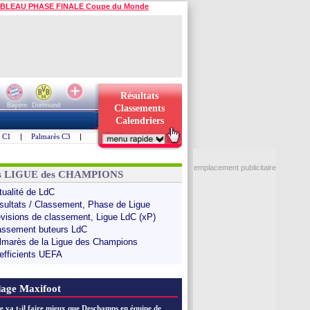
BLEAU PHASE FINALE Coupe du Monde
Résultats
Bayern
Dortmund
Classements
Calendriers
s C1
|
Palmarès C3
|
emplacement publicitaire
ns LIGUE des CHAMPIONS
tualité de LdC
sultats / Classement, Phase de Ligue
évisions de classement, Ligue LdC (xP)
assement buteurs LdC
lmarès de la Ligue des Champions
efficients UEFA
age Maxifoot
e va t-il faire mieux que Deschamps en équipe de