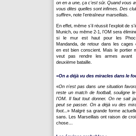
on en a une, ça c'est sûr. Quand vous
vous dites quelles sont infimes. Des cl
suffire
», note l'entraîneur marseillais.
En effet, même s'il réussit l'exploit de s
Munich, ou même 2-1,
l'OM
sera élimin
si le mur est haut pour les Phoc
Mandanda, de retour dans les cages 
en est bien conscient. Mais le portier m
veut pas rendre les armes avant
deuxième bataille.
«
On a déjà vu des miracles dans le fo
«
On n'est pas dans une situation favor
reste un match de football, souligne le
l'OM
. Il faut tout donner. On ne sait j
peut se passer. On a déjà vu des mira
foot...
» Malgré sa grande forme actuelle
sans. Les Marseillais ont raison de croir
chose…