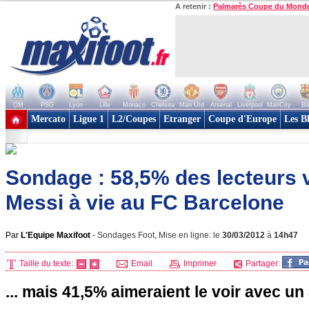
A retenir :
Palmarès Coupe du Mond
OM
PSG
Lyon
Lille
Monaco
Chelsea
Man Utd
Arsenal
Liverpool
ManCity
Ba
+ de clubs
Mercato
Ligue 1
L2/Coupes
Etranger
Coupe d'Europe
Les B
Sondage : 58,5% des lecteurs v
Messi à vie au FC Barcelone
Par
L'Equipe Maxifoot
-
Sondages Foot, Mise en ligne: le
30/03/2012
à
14h47
Taille du texte:
Email
Imprimer
Partager:
... mais 41,5% aimeraient le voir avec un 