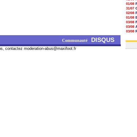
01/08
31/07
02/08
01/08
03/08
03/08
03/08
03/08
DISQUS
Communauté
31/07
us, contactez
moderation-abus@maxifoot.fr