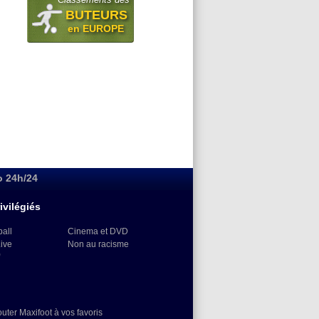
BUTEURS
en EUROPE
o 24h/24
ivilégiés
ball
Cinema et DVD
Live
Non au racisme
)
outer Maxifoot à vos favoris