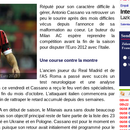
Empoli
Réputé pour son caractère difficile à
Int
gérer, Antonio Cassano va retrouver un
Lazi
peu le sourire après des mois difficiles
vécus depuis l'annonce de sa
Salernit
malformation au coeur. Le buteur du
Milan AC espère reprendre la
Sond
compétition avant la fin de la saison
Zidan
pour disputer l'Euro 2012 avec l'Italie.
Franc
O
Une course contre la montre
L'ancien joueur du Real Madrid et de
l'AS Roma a passé avec succès un
l'Euro 2012.
test neurologique et une analyse
s ce vendredi et Cassano a reçu le feu vert des spécialistes,
 fin du mois d'octobre. L'attaquant italien commencera par
afin de rattraper le retard accumulé depuis des semaines.
08h44
08h22
06/08
A en début de saison, le Milanais aura sans doute beaucoup
06/08
 son objectif principal reste de faire partie de la liste des 23
06/08
t été en Ukraine et en Pologne. Cassano est pour le moment en
06/08
06/08
puisque son retour avait initialement été programmé pour le