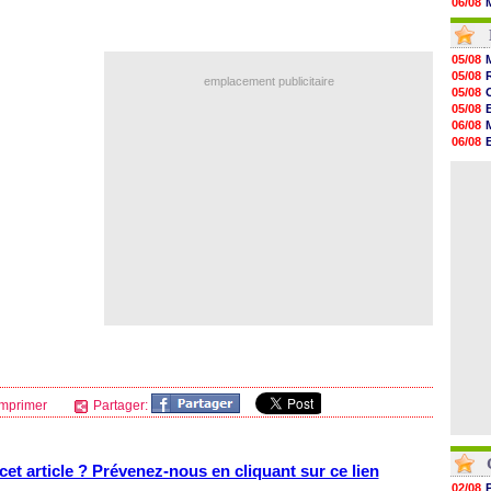
06/08
06/08
06/08
06/08
05/08
06/08
05/08
emplacement publicitaire
06/08
05/08
06/08
05/08
06/08
06/08
06/08
06/08
06/08
05/08
06/08
06/08
06/08
06/08
06/08
06/08
06/08
06/08
mprimer
Partager:
et article ? Prévenez-nous en cliquant sur ce lien
02/08