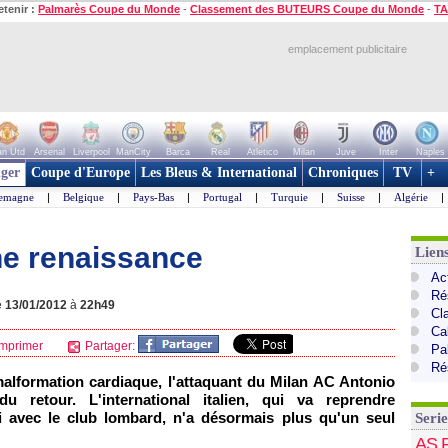
etenir :
Palmarès Coupe du Monde
-
Classement des BUTEURS Coupe du Monde
-
TA
emplacement publicitaire
n Utd
Arsenal
Liverpool
ManCity
Barca
Real
Atletico
Milan
Juve
Inter
Naples
ger
Coupe d'Europe
Les Bleus & International
Chroniques
TV
+
lemagne
|
Belgique
|
Pays-Bas
|
Portugal
|
Turquie
|
Suisse
|
Algérie
|
ne renaissance
Liens
Act
Ré
e
13/01/2012
à
22h49
Cl
Cal
mprimer
Partager:
Pa
Ré
alformation cardiaque, l'attaquant du Milan AC Antonio
retour. L'international italien, qui va reprendre
i avec le club lombard, n'a désormais plus qu'un seul
Serie
AS 