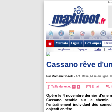
A r
OM
PSG
Lyon
Lille
Monaco
Chelsea
Ma
+ de clubs
Mercato
Ligue 1
L2/Coupes
Etran
Angleterre
|
Espagne
|
Italie
|
Al
Cassano rêve d'u
Par
Romain Boselli
-
Actu Italie, Mise en ligne: l
Taille du texte:
Email
I
Opéré le 4 novembre dernier d'une m
Cassano semble sur le chemin du 
l'entraînement individuel dès samed
objectif en tête.