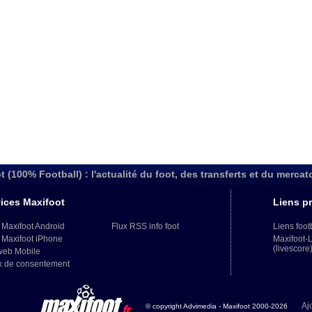
t (100% Football) : l'actualité du foot, des transferts et du mercat
ices Maxifoot
Liens pr
 Maxifoot Android
Flux RSS info foot
Liens foot
 Maxifoot iPhone
Maxifoot-
(livescore
web Mobile
x de consentement
Aj
© copyright Advimedia - Maxifoot 2000-2026