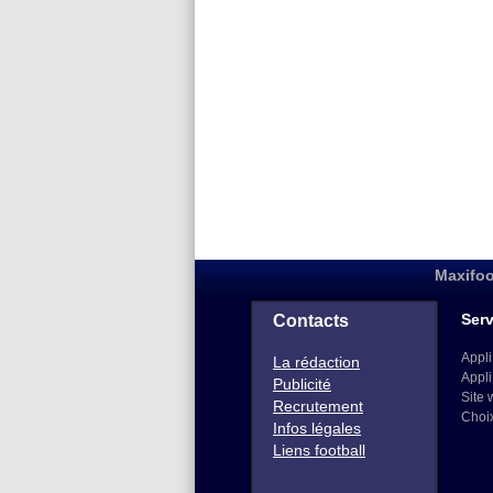
Maxifoo
Serv
Contacts
Appli
La rédaction
Appli
Publicité
Site 
Recrutement
Choi
Infos légales
Liens football