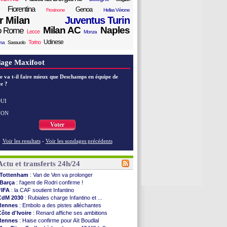
Fiorentina
Genoa
Frosinone
Hellas Vérone
er Milan
Juventus Turin
Milan AC
Naples
o Rome
Lecce
Monza
Udinese
Torino
ana
Sassuolo
age Maxifoot
e va t-il faire mieux que Deschamps en équipe de
e ?
UI
NON
Voter
Voir les resultats
-
Voir les sondages précédents
Actu et transferts 24h/24
Tottenham
: Van de Ven va prolonger
Barça
: l'agent de Rodri confirme !
FIFA
: la CAF soutient Infantino
CdM 2030
: Rubiales charge Infantino et ...
Rennes
: Embolo a des pistes alléchantes
Côte d'Ivoire
: Renard affiche ses ambitions
Rennes
: Haise confirme pour Aït Boudlal