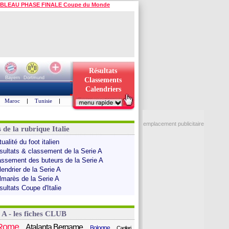
BLEAU PHASE FINALE Coupe du Monde
Résultats
Bayern
Dortmund
Classements
Calendriers
Maroc
|
Tunisie
|
emplacement publicitaire
 de la rubrique Italie
ualité du foot italien
sultats & classement de la Serie A
assement des buteurs de la Serie A
endrier de la Serie A
lmarès de la Serie A
sultats Coupe d'Italie
 A - les fiches CLUB
Rome
Atalanta Bergame
Bologne
Cagliari