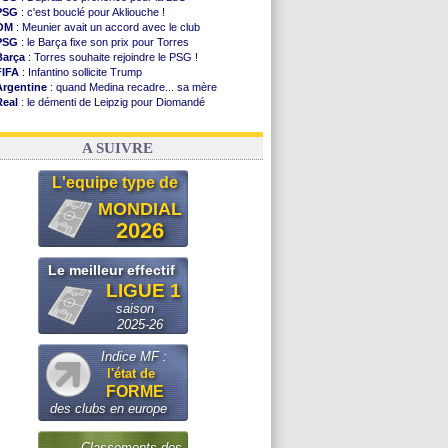
PSG
: c'est bouclé pour Akliouche !
OM
: Meunier avait un accord avec le club
PSG
: le Barça fixe son prix pour Torres
Barça
: Torres souhaite rejoindre le PSG !
FIFA
: Infantino sollicite Trump
Argentine
: quand Medina recadre... sa mère
Real
: le démenti de Leipzig pour Diomandé
OM
: Paixão attire un 2e club anglais
FIFA
: le conseiller d'Infantino démissionne !
A SUIVRE
L'equipe type de
MONDIAL
2026
Le meilleur effectif
LIGUE 1
saison
2025-26
Indice MF :
l'état de
FORME
des clubs en europe
Classements des