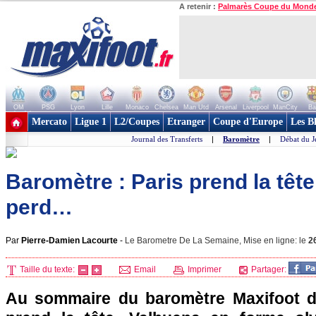
A retenir :
Palmarès Coupe du Mond
OM
PSG
Lyon
Lille
Monaco
Chelsea
Man Utd
Arsenal
Liverpool
ManCity
Ba
+ de clubs
Mercato
Ligue 1
L2/Coupes
Etranger
Coupe d'Europe
Les B
Journal des Transferts
|
Baromètre
|
Débat du J
Baromètre : Paris prend la tête
perd…
Par
Pierre-Damien Lacourte
-
Le Barometre De La Semaine, Mise en ligne: le
2
Taille du texte:
Email
Imprimer
Partager:
Au sommaire du baromètre Maxifoot d