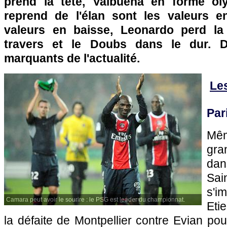
prend la tête, Valbuena en forme o
reprend de l'élan sont les valeurs e
valeurs en baisse, Leonardo perd la 
travers et le Doubs dans le dur. D
marquants de l'actualité.
Le
Par
Mêm
gra
dan
Sa
s'i
Camara peut avoir le sourire : le PSG est leader du championnat.
Eti
la défaite de
Montpellier
contre Evian pour 