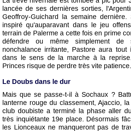
La trêve hivernale est tombée à pic pour J
lancée de ses dernières sorties, l'Argent
Geoffroy-Guichard la semaine dernière. S
inspiré qu'auparavant dans le jeu offensi
terrain de Palerme a cette fois en prime c
défendre ou même simplement de s
nonchalance irritante, Pastore aura tout 
dans le sens de la marche à la reprise
Princes risque de perdre très vite patience
Le Doubs dans le dur
Mais que se passe-t-il à
Sochaux
? Battu
lanterne rouge du classement,
Ajaccio
, l
club doubiste a terminé la phase aller 
très inquiétante 19e place. Désormais fâc
les Lionceaux ne manqueront pas de trava