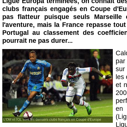
Ligue Europa terminées, on connaît dés
clubs français engagés en Coupe d'Eur
pas flatteur puisque seuls
Marseille
l'aventure, mais la France repasse tou
Portugal au classement des coefficie
pourrait ne pas durer...
Calc
par
sur
les 
et 
200
per
en
(Li
L'OM et l'OL sont les derniers clubs français en Coupe d'Europe
Li