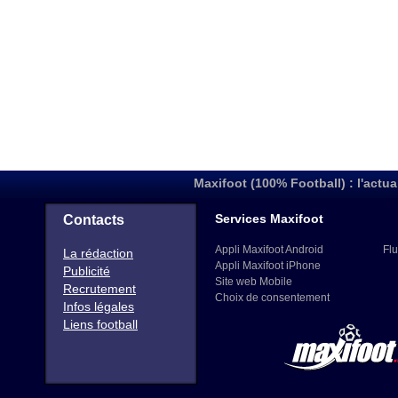
Maxifoot (100% Football) : l'actua
Services Maxifoot
Contacts
Appli Maxifoot Android
Flu
La rédaction
Appli Maxifoot iPhone
Publicité
Site web Mobile
Recrutement
Choix de consentement
Infos légales
Liens football