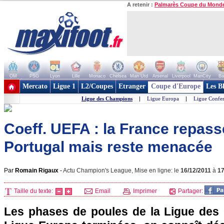
A retenir :
Palmarès Coupe du Mond
OM
PSG
Lyon
Lille
Monaco
Chelsea
Man Utd
Arsenal
Liverpool
ManCity
Ba
+ de clubs
Mercato
Ligue 1
L2/Coupes
Etranger
Coupe d'Europe
Les B
Ligue des Champions
|
Ligue Europa
|
Ligue Confe
Coeff. UEFA : la France repass
Portugal mais reste menacée
Par
Romain Rigaux
-
Actu Champion's League, Mise en ligne: le
16/12/2011
à
1
Taille du texte:
Email
Imprimer
Partager:
Les phases de poules de la Ligue des