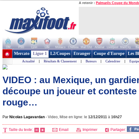
A retenir :
Palmarès Coupe du Mond
OM
PSG
Lyon
Lille
Monaco
Chelsea
Man Utd
Arsenal
Liverpool
ManCity
Ba
+ de clubs
Mercato
Ligue 1
L2/Coupes
Etranger
Coupe d'Europe
Les B
Actualité
|
Résultats & Classement
|
Buteurs
|
Calendrier
|
Equipe
VIDEO : au Mexique, un gardien
découpe un joueur et conteste 
rouge…
Par
Nicolas Lagavardan
-
Video, Mise en ligne: le
12/12/2011
à
16h27
Taille du texte:
Email
Imprimer
Partager: