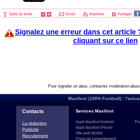
Taille du texte:
Email
Imprimer
Partager:
Signalez une erreur dans cet article
cliquant sur ce lien
Pour signaler un abus, contactez
moderation-abus
Maxifoot (100% Football) : l'actua
Services Maxifoot
Contacts
Appli Maxifoot Android
Flu
La rédaction
Appli Maxifoot iPhone
Publicité
Site web Mobile
Recrutement
Choix de consentement