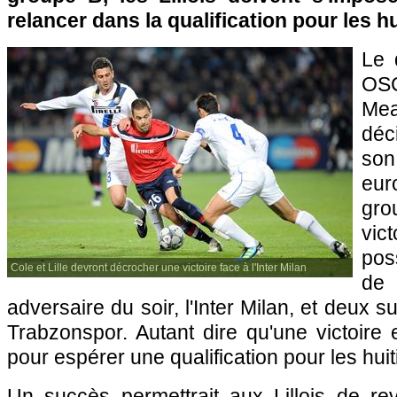
relancer dans la qualification pour les h
Le 
OS
Me
déc
s
eur
gro
vict
pos
Cole et Lille devront décrocher une victoire face à l'Inter Milan
de
adversaire du soir, l'Inter Milan, et deux
Trabzonspor. Autant dire qu'une victoire e
pour espérer une qualification pour les huit
Un succès permettrait aux Lillois de re