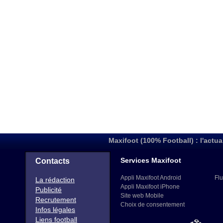
Maxifoot (100% Football) : l'actua
Services Maxifoot
Contacts
Appli Maxifoot Android
Flu
La rédaction
Appli Maxifoot iPhone
Publicité
Site web Mobile
Recrutement
Choix de consentement
Infos légales
Liens football