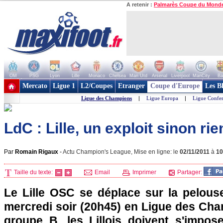
A retenir :
Palmarès Coupe du Mond
OM
PSG
Lyon
Lille
Monaco
Chelsea
Man Utd
Arsenal
Liverpool
ManCity
Ba
+ de clubs
Mercato
Ligue 1
L2/Coupes
Etranger
Coupe d'Europe
Les B
Ligue des Champions
|
Ligue Europa
|
Ligue Confe
LdC : Lille, un exploit sinon rie
Par
Romain Rigaux
-
Actu Champion's League, Mise en ligne: le
02/11/2011
à
10
Taille du texte:
Email
Imprimer
Partager:
Le
Lille
OSC se déplace sur la pelouse 
mercredi soir (20h45) en Ligue des Cha
groupe B, les Lillois doivent s'impose