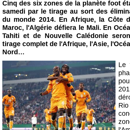
Cinq des six zones de la planète foot é
samedi par le tirage au sort des élimi
du monde 2014. En Afrique, la Côte d'I
Maroc, l'Algérie défiera le Mali. En Océ
Tahiti et de Nouvelle Calédonie sero
tirage complet de l'Afrique, l'Asie, l'Océ
Nord…
Le 
pha
pou
20
dér
Ri
con
zon
l'