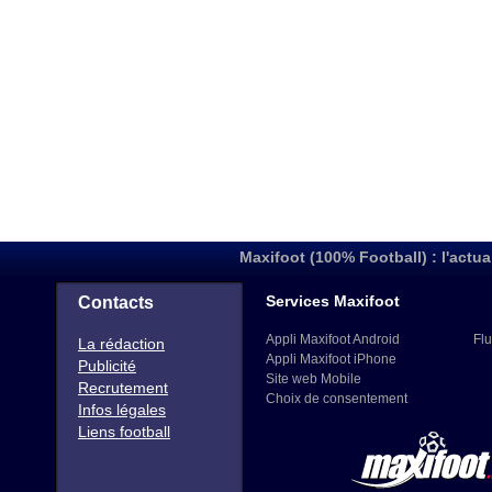
Maxifoot (100% Football) : l'actua
Services Maxifoot
Contacts
Appli Maxifoot Android
Flu
La rédaction
Appli Maxifoot iPhone
Publicité
Site web Mobile
Recrutement
Choix de consentement
Infos légales
Liens football