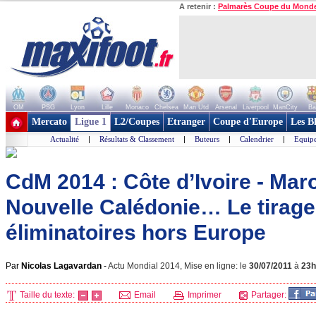
A retenir :
Palmarès Coupe du Mond
OM
PSG
Lyon
Lille
Monaco
Chelsea
Man Utd
Arsenal
Liverpool
ManCity
Ba
+ de clubs
Mercato
Ligue 1
L2/Coupes
Etranger
Coupe d'Europe
Les B
Actualité
|
Résultats & Classement
|
Buteurs
|
Calendrier
|
Equipe
CdM 2014 : Côte d’Ivoire - Maroc
Nouvelle Calédonie… Le tirage
éliminatoires hors Europe
Par
Nicolas Lagavardan
-
Actu Mondial 2014, Mise en ligne: le
30/07/2011
à
23h
Taille du texte:
Email
Imprimer
Partager: