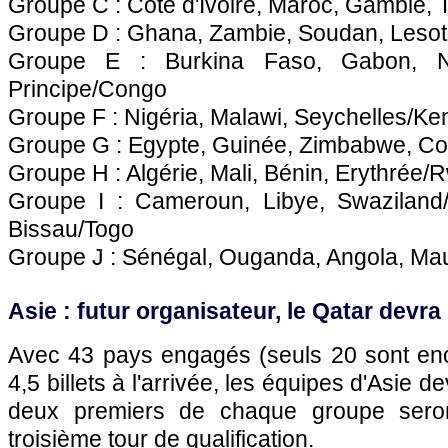
Groupe C : Côte d'Ivoire, Maroc, Gambie,
Groupe D : Ghana, Zambie, Soudan, Lesot
Groupe E : Burkina Faso, Gabon, 
Principe/Congo
Groupe F : Nigéria, Malawi, Seychelles/Ke
Groupe G : Egypte, Guinée, Zimbabwe, 
Groupe H : Algérie, Mali, Bénin, Erythrée
Groupe I : Cameroun, Libye, Swazilan
Bissau/Togo
Groupe J : Sénégal, Ouganda, Angola, Maur
Asie : futur organisateur, le Qatar devra 
Avec 43 pays engagés (seuls 20 sont en
4,5 billets à l'arrivée, les équipes d'Asie d
deux premiers de chaque groupe seron
troisième tour de qualification.