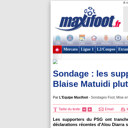
A r
OM
PSG
Lyon
Lille
Monaco
Chelsea
Ma
+ de clubs
Mercato
Ligue 1
L2/Coupes
Etran
Sondage : les supp
Blaise Matuidi plut
Par
L'Equipe Maxifoot
-
Sondages Foot, Mise en
Taille du texte:
Email
I
Les supporters du PSG ont tranché,
déclarations récentes d'Alou Diarra s