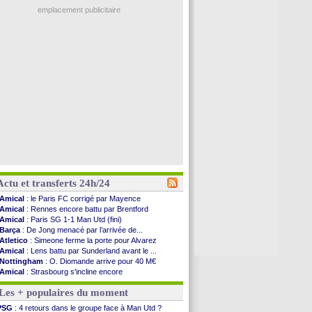
emplacement publicitaire
Actu et transferts 24h/24
Amical
: le Paris FC corrigé par Mayence
Amical
: Rennes encore battu par Brentford
Amical
: Paris SG 1-1 Man Utd (fini)
Barça
: De Jong menacé par l’arrivée de...
Atletico
: Simeone ferme la porte pour Alvarez
Amical
: Lens battu par Sunderland avant le ...
Nottingham
: O. Diomande arrive pour 40 M€
Amical
: Strasbourg s'incline encore
Amical
: Lille s'impose à Hambourg
Les + populaires du moment
Lens
: Ganiou prolongé jusqu'en 2030 (officiel)
OM
: le PSG, les précisions de Benatia
PSG
: 4 retours dans le groupe face à Man Utd ?