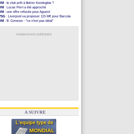
Amical
: Paris SG-Man Utd, les compos
OM
: le club prêt à libérer Kondogbia ?
Amical
: Chelsea corrige l'AC Milan
OM
: Lucas Perri a été approché
Argentine
: Messi perd son papa
OM
: une offre refusée pour Aguerd
Amical
: l'Inter s'offre la Juventus
PSG
: Liverpool va proposer 115 M€ pour Barcola
Atletico
: Almada rejoint River Plate (off.)
OM
: B. Genesio - "ce n'est pas idéal"
Monaco
: Camara a la cote en Angleterre
Real
: Mourinho durcit les règles
Amical
: encore une défaite pour Strasbourg
L1
: prison avec sursis requis contre un arbitre
OM
: la piste Goore en attaque
emplacement publicitaire
PSG
: ça négocie avec le Barça pour Torres
Amical
: Rennes s'incline contre Brentford
Arsenal
: c'est signé pour Guimaraes (officiel)
Amical
: Le Mans concède un nul
Real
: Mourinho durcit les règles
Voir les brèves précédentes
A SUIVRE
L'equipe type de
MONDIAL