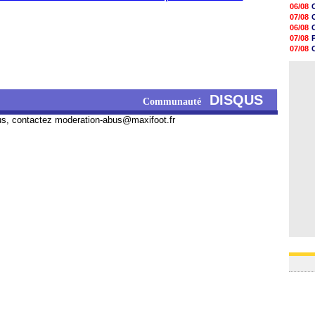
16h11
06/08
16h06
07/08
15h48
06/08
15h41
07/08
15h21
07/08
15h14
08/08
14h59
07/08
14h43
14h14
DISQUS
13h59
Communauté
13h55
13h48
us, contactez
moderation-abus@maxifoot.fr
13h30