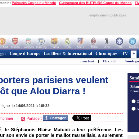
etenir :
Palmarès Coupe du Monde
-
Classement des BUTEURS Coupe du Monde
-
TA
emplacement publicitaire
n Utd
Arsenal
Liverpool
ManCity
Barca
Real
Atletico
Milan
Juve
Inter
Naples
ger
Coupe d'Europe
Les Bleus & International
Chroniques
TV
+
Liens foot
|
Flux RSS
|
Sondages
orters parisiens veulent
Sond
Zidan
ôt que Alou Diarra !
Franc
O
 ligne: le
14/06/2011
à
10h33
mprimer
Partager:
 le Stéphanois Blaise Matuidi a leur préférence. Les
ur son envie de porter le maillot marseillais, a surement