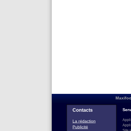
Maxifoo
Serv
Contacts
Appli
La rédaction
Appli
Publicité
Site 