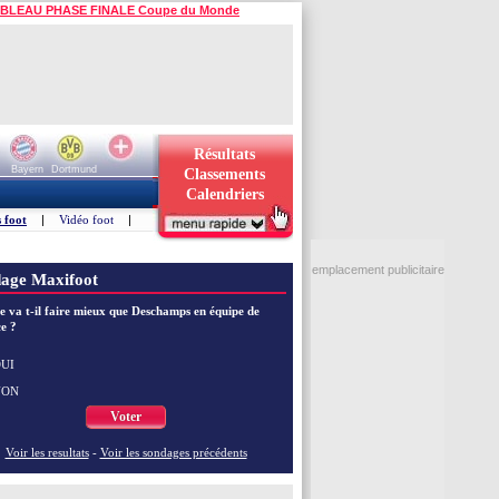
BLEAU PHASE FINALE Coupe du Monde
Résultats
Bayern
Dortmund
Classements
Calendriers
 foot
|
Vidéo foot
|
emplacement publicitaire
age Maxifoot
e va t-il faire mieux que Deschamps en équipe de
e ?
UI
NON
Voter
Voir les resultats
-
Voir les sondages précédents