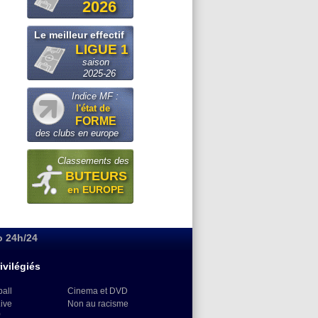
2026
Le meilleur effectif
LIGUE 1
saison
2025-26
Indice MF :
l'état de
FORME
des clubs en europe
Classements des
BUTEURS
en EUROPE
o 24h/24
ivilégiés
ball
Cinema et DVD
Live
Non au racisme
)