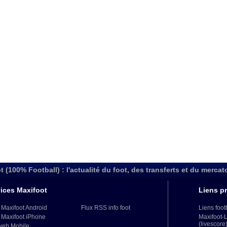
t (100% Football) : l'actualité du foot, des transferts et du mercat
ices Maxifoot
Liens pr
 Maxifoot Android
Flux RSS info foot
Liens foot
 Maxifoot iPhone
Maxifoot-
(livescore
web Mobile