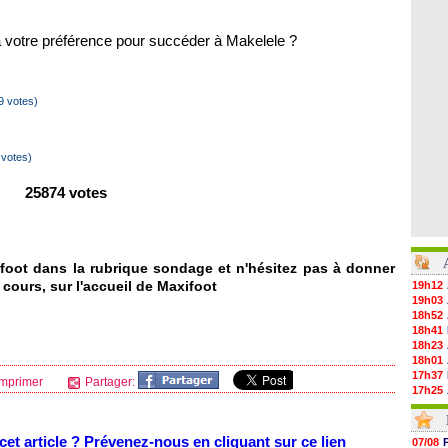
 a votre préférence pour succéder à Makelele ?
 votes)
votes)
25874 votes
foot dans la rubrique sondage et n'hésitez pas à donner
 cours, sur l'accueil de Maxifoot
19h12
19h03
18h52
18h41
18h23
18h01
17h37
mprimer
Partager:
17h25
17h08
16h55
16h31
et article ? Prévenez-nous en cliquant sur ce lien
07/08