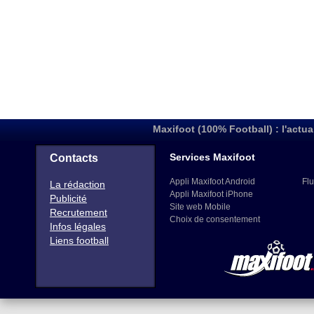
Maxifoot (100% Football) : l'actua
Services Maxifoot
Contacts
Appli Maxifoot Android
Flu
La rédaction
Appli Maxifoot iPhone
Publicité
Site web Mobile
Recrutement
Choix de consentement
Infos légales
Liens football