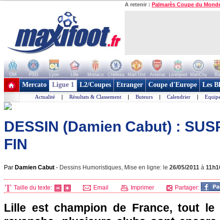
A retenir :
Palmarès Coupe du Mond
OM
PSG
Lyon
Lille
Monaco
Chelsea
Man Utd
Arsenal
Liverpool
ManCity
Ba
+ de clubs
Mercato
Ligue 1
L2/Coupes
Etranger
Coupe d'Europe
Les B
Actualité
|
Résultats & Classement
|
Buteurs
|
Calendrier
|
Equipe
DESSIN (Damien Cabut) : SUS
FIN
Par
Damien Cabut
-
Dessins Humoristiques, Mise en ligne: le
26/05/2011
à
11h1
Taille du texte:
Email
Imprimer
Partager:
Lille
est champion de France, tout le 