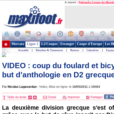
A retenir :
Palmarès Coupe du Mond
OM
PSG
Lyon
Lille
Monaco
Chelsea
Man Utd
Arsenal
Liverpool
ManCity
Ba
+ de clubs
Mercato
Ligue 1
L2/Coupes
Etranger
Coupe d'Europe
Les B
Actualité
|
Résultats & Classement
|
Buteurs
|
Calendrier
|
Equipe
VIDEO : coup du foulard et bic
but d’anthologie en D2 grecque
Par
Nicolas Lagavardan
-
Video, Mise en ligne: le
16/05/2011
à
10h54
Taille du texte:
Email
Imprimer
Partager:
La deuxième division grecque s'est o