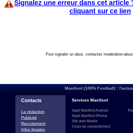
Signalez une erreur dans cet article
cliquant sur ce lien
Pour signaler un abus, contactez
moderation-abus
Maxifoot (100% Football) : l'actua
Services Maxifoot
Contacts
Appli Maxifoot Android
Flu
La rédaction
Appli Maxifoot iPhone
Publicité
Site web Mobile
Recrutement
Choix de consentement
Infos légales