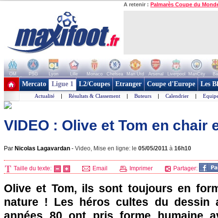
A retenir :
Palmarès Coupe du Mond
OM
PSG
Lyon
Lille
Monaco
Chelsea
Man Utd
Arsenal
Liverpool
ManCity
Ba
+ de clubs
Mercato
Ligue 1
L2/Coupes
Etranger
Coupe d'Europe
Les B
Actualité
|
Résultats & Classement
|
Buteurs
|
Calendrier
|
Equipe
VIDEO : Olive et Tom en chair e
Par
Nicolas Lagavardan
-
Video, Mise en ligne: le
05/05/2011
à
16h10
Taille du texte:
Email
Imprimer
Partager:
Olive et Tom, ils sont toujours en for
nature ! Les héros cultes du dessin 
années 80 ont pris forme humaine av