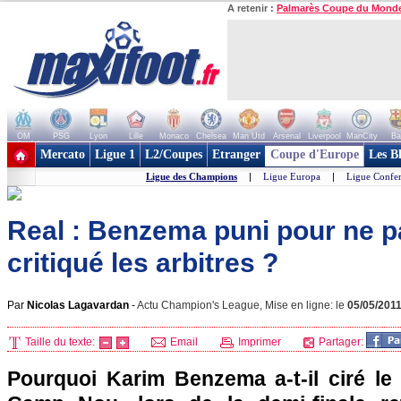
A retenir :
Palmarès Coupe du Mond
OM
PSG
Lyon
Lille
Monaco
Chelsea
Man Utd
Arsenal
Liverpool
ManCity
Ba
+ de clubs
Mercato
Ligue 1
L2/Coupes
Etranger
Coupe d'Europe
Les B
Ligue des Champions
|
Ligue Europa
|
Ligue Confe
Real : Benzema puni pour ne p
critiqué les arbitres ?
Par
Nicolas Lagavardan
-
Actu Champion's League, Mise en ligne: le
05/05/201
Taille du texte:
Email
Imprimer
Partager:
Pourquoi Karim Benzema a-t-il ciré le