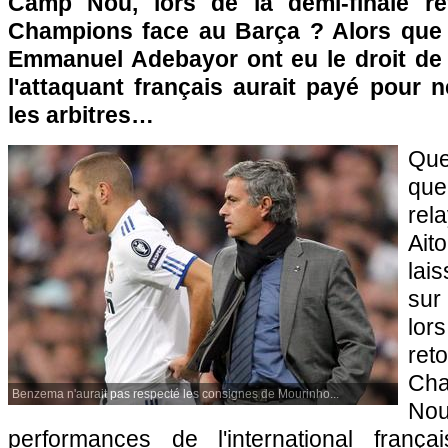
Camp Nou, lors de la demi-finale r
Champions face au Barça ? Alors que 
Emmanuel Adebayor ont eu le droit de d
l'attaquant français aurait payé pour n
les arbitres…
Que
qu
rel
Ait
lai
sur
lor
re
Ch
Benzema n'aurait pas respecté les consignes de Mourinho...
No
performances de l'international frança