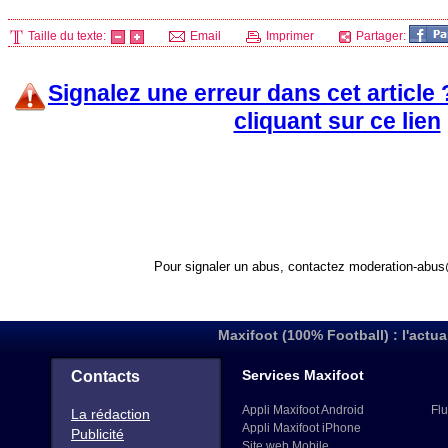
Taille du texte:
Email
Imprimer
Partager:
Signalez une erreur dans cet article
cliquant sur ce lien
Pour signaler un abus, contactez
moderation-abus
Maxifoot (100% Football) : l'actua
Services Maxifoot
Contacts
Appli Maxifoot Android
Flu
La rédaction
Appli Maxifoot iPhone
Publicité
Site web Mobile