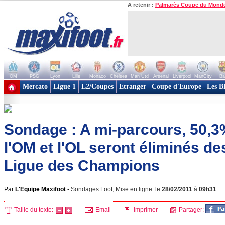
A retenir :
Palmarès Coupe du Mond
OM
PSG
Lyon
Lille
Monaco
Chelsea
Man Utd
Arsenal
Liverpool
ManCity
Ba
+ de clubs
Mercato
Ligue 1
L2/Coupes
Etranger
Coupe d'Europe
Les B
Sondage : A mi-parcours, 50,3
l'OM et l'OL seront éliminés d
Ligue des Champions
Par
L'Equipe Maxifoot
-
Sondages Foot, Mise en ligne: le
28/02/2011
à
09h31
Taille du texte:
Email
Imprimer
Partager: