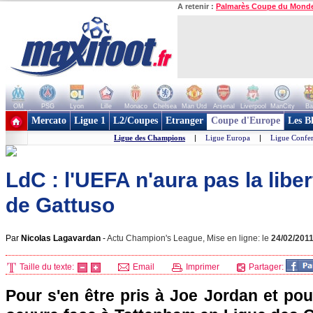
A retenir :
Palmarès Coupe du Mond
OM
PSG
Lyon
Lille
Monaco
Chelsea
Man Utd
Arsenal
Liverpool
ManCity
Ba
+ de clubs
Mercato
Ligue 1
L2/Coupes
Etranger
Coupe d'Europe
Les B
Ligue des Champions
|
Ligue Europa
|
Ligue Confe
LdC : l'UEFA n'aura pas la libe
de Gattuso
Par
Nicolas Lagavardan
-
Actu Champion's League, Mise en ligne: le
24/02/201
Taille du texte:
Email
Imprimer
Partager:
Pour s'en être pris à Joe Jordan et po