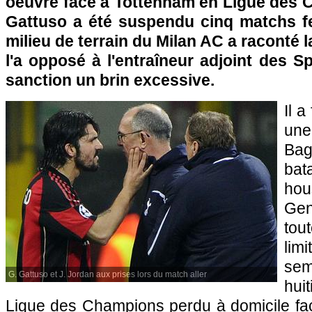
oeuvre face à Tottenham en Ligue des
Gattuso a été suspendu cinq matchs f
milieu de terrain du Milan AC a raconté la
l'a opposé à l'entraîneur adjoint des Sp
sanction un brin excessive.
Il a
une
Bag
bat
hou
Ge
tou
limi
sem
G. Gattuso et J. Jordan aux prises lors du match aller
hui
Ligue des Champions perdu à domicile fac