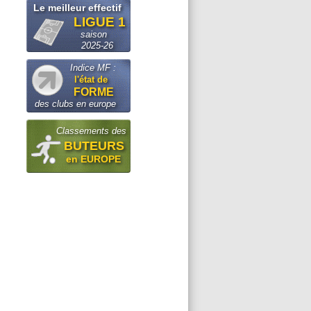
Le meilleur effectif
LIGUE 1
saison
2025-26
Indice MF :
l'état de
FORME
des clubs en europe
Classements des
BUTEURS
en EUROPE