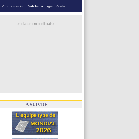
Voir les resultats
-
Voir les sondages précédents
emplacement publicitaire
A SUIVRE
L'equipe type de
MONDIAL
2026