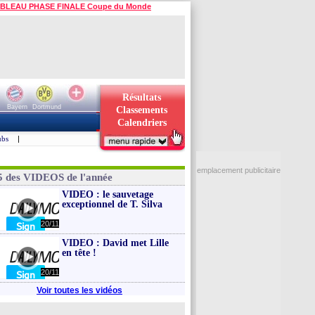
BLEAU PHASE FINALE Coupe du Monde
Résultats
Bayern
Dortmund
Classements
Calendriers
ubs
|
emplacement publicitaire
5 des VIDEOS de l'année
VIDEO : le sauvetage
exceptionnel de T. Silva
20/11
VIDEO : David met Lille
en tête !
20/11
Voir toutes les vidéos