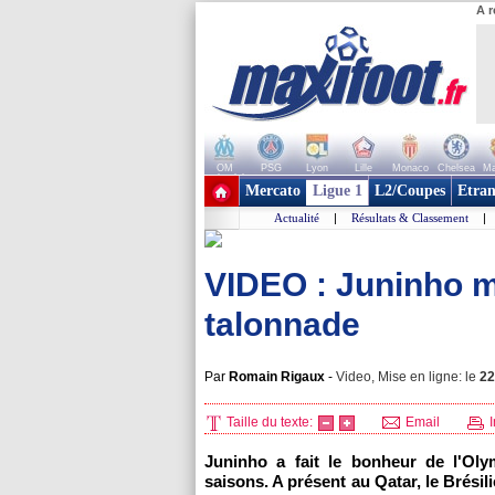
A r
OM
PSG
Lyon
Lille
Monaco
Chelsea
Ma
+ de clubs
Mercato
Ligue 1
L2/Coupes
Etran
Actualité
|
Résultats & Classement
|
VIDEO : Juninho m
talonnade
Par
Romain Rigaux
-
Video, Mise en ligne: le
22
Taille du texte:
Email
I
Juninho a fait le bonheur de
l'Ol
saisons. A présent au Qatar, le Brésili