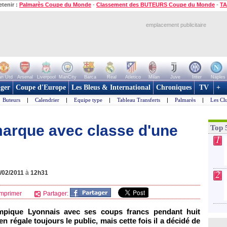
etenir :
Palmarès Coupe du Monde
-
Classement des BUTEURS Coupe du Monde
-
TA
emplacement publicitaire
n Utd
Arsenal
Liverpool
ManCity
Barca
Real
Atletico
Milan
Juve
Inter
Naples
ger
Coupe d'Europe
Les Bleus & International
Chroniques
TV
+
Buteurs
|
Calendrier
|
Equipe type
|
Tableau Transferts
|
Palmarès
|
Les Cl
arque avec classe d'une
Top 
1
2
/02/2011
à
12h31
mprimer
Partager:
ympique Lyonnais
avec ses coups francs pendant huit
en régale toujours le public, mais cette fois il a décidé de