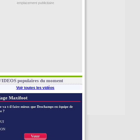
emplacement publicitaire
VIDEOS populaires du moment
Voir toutes les vidéos
age Maxifoot
e va t-il faire mieux que Deschamps en équipe de
e ?
UI
NON
Voter