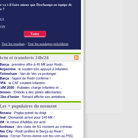
e va t-il faire mieux que Deschamps en équipe de
e ?
UI
NON
Voter
Voir les resultats
-
Voir les sondages précédents
Actu et transferts 24h/24
Barça
: première offre à 45 M€ pour Rodri...
Argentine
: le soutien très appuyé à Infantino
Tottenham
: Van de Ven va prolonger
Barça
: l'agent de Rodri confirme !
FIFA
: la CAF soutient Infantino
CdM 2030
: Rubiales charge Infantino et ...
Rennes
: Embolo a des pistes alléchantes
Côte d'Ivoire
: Renard affiche ses ambitions
Rennes
: Haise confirme pour Aït Boudlal
Les + populaires du moment
Man City
: Trafford à Leeds pour 47 M€ (off...
Man Utd
: Zirkzee vers la Juventus ?
Monaco
: Pogba pointé du doigt
Amical
: Monaco s'impose contre Getafe
Real
: Diomandé arrive pour 140 M€ !
Nantes
: Der Zakarian et sa relation avec Kita
OM
: le retour d'Adidas est acté
OM
: le club prêt à libérer Kondogbia ?
Bordeaux
: des clubs de N1 montent au créneau
Monaco
: le message touchant d'Akliouche
Man City
: Rodri préfère le Barça au Real !
FIFA
: Tebas en remet une couche
Barça
: Ferran Torres donne son feu vert au PSG