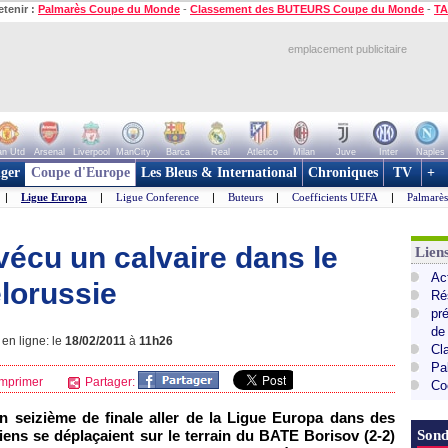
etenir :
Palmarès Coupe du Monde
-
Classement des BUTEURS Coupe du Monde
-
TA
emplacement publicitaire
n Utd
Arsenal
Liverpool
ManCity
Barca
Real
Atletico
Milan
Juve
Inter
Naples
ger
Coupe d'Europe
Les Bleus & International
Chroniques
TV
+
|
Ligue Europa
|
Ligue Conference
|
Buteurs
|
Coefficients UEFA
|
Palmarè
vécu un calvaire dans le
Lie
Ac
élorussie
Ré
pr
de
en ligne: le
18/02/2011
à
11h26
Cl
Pa
mprimer
Partager:
Co
 seizième de finale aller de la Ligue Europa dans des
ens se déplaçaient sur le terrain du BATE Borisov (2-2)
Sond