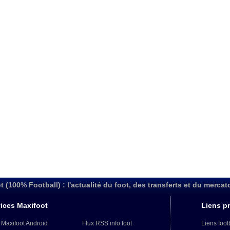
t (100% Football) : l'actualité du foot, des transferts et du mercat
ices Maxifoot
Liens pr
 Maxifoot Android
Flux RSS info foot
Liens foot