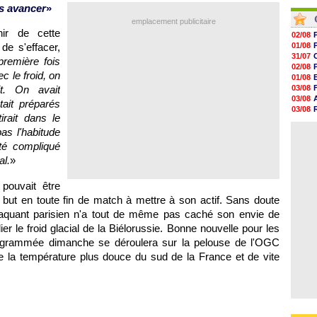
06/08
06/08
as avancer
»
06/08
06/08
emplacement publicitaire
06/08
ir de cette
06/08
02/08
06/08
de s'effacer,
01/08
06/08
31/07
première fois
06/08
02/08
c le froid, on
06/08
01/08
t. On avait
03/08
03/08
ait préparés
03/08
rait dans le
03/08
as l'habitude
31/07
té compliqué
al.
»
pouvait être
 but en toute fin de match à mettre à son actif. Sans doute
attaquant parisien n'a tout de même pas caché son envie de
er le froid glacial de la Biélorussie. Bonne nouvelle pour les
rogrammée dimanche se déroulera sur la pelouse de l'
OGC
de la température plus douce du sud de la France et de vite