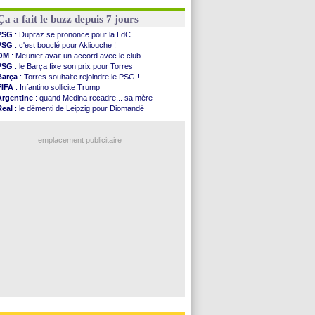
FIFA
: l'UEFA maintient la pression
PSG
: Luis Enrique satisfait malgré tout
PSG
: Tebas encense Luis Enrique
OM
: accord trouvé avec Man City pour Rulli
Ça a fait le buzz depuis 7 jours
Real
: Vinicius jusqu'en 2032 (officiel)
Lyon
: Mangala va rejoindre Getafe
PSG
: Dupraz se prononce pour la LdC
OM
: une offre refusée pour Aguerd
PSG
: c'est bouclé pour Akliouche !
Real
: c'est confirmé pour Vinicius
OM
: Meunier avait un accord avec le club
Troyes
: Junior Diaz jusqu'en 2030 (officiel)
PSG
: le Barça fixe son prix pour Torres
PSG
: Akliouche a signé (officiel)
Barça
: Torres souhaite rejoindre le PSG !
FIFA
: Infantino sollicite Trump
Voir les brèves précédentes
Argentine
: quand Medina recadre... sa mère
Real
: le démenti de Leipzig pour Diomandé
OM
: Paixão attire un 2e club anglais
FIFA
: le conseiller d'Infantino démissionne !
emplacement publicitaire