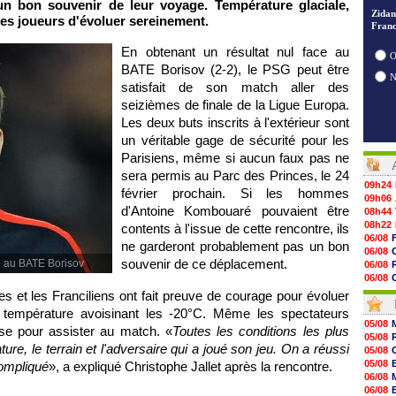
n bon souvenir de leur voyage. Température glaciale,
Zidan
 les joueurs d'évoluer sereinement.
Franc
En obtenant un résultat nul face au
O
BATE Borisov (2-2), le
PSG
peut être
satisfait de son match aller des
seizièmes de finale de la Ligue Europa.
Les deux buts inscrits à l'extérieur sont
un véritable gage de sécurité pour les
Parisiens, même si aucun faux pas ne
sera permis au Parc des Princes, le 24
09h24
février prochain. Si les hommes
09h06
d'Antoine Kombouaré pouvaient être
08h44
08h22
contents à l'issue de cette rencontre, ils
06/08
ne garderont probablement pas un bon
06/08
souvenir de ce déplacement.
e au BATE Borisov
06/08
06/08
06/08
iles et les Franciliens ont fait preuve de courage pour évoluer
06/08
 température avoisinant les -20°C. Même les spectateurs
06/08
05/08
se pour assister au match. «
Toutes les conditions les plus
06/08
05/08
06/08
ture, le terrain et l'adversaire qui a joué son jeu. On a réussi
05/08
06/08
05/08
compliqué
», a expliqué Christophe Jallet après la rencontre.
06/08
06/08
06/08
06/08