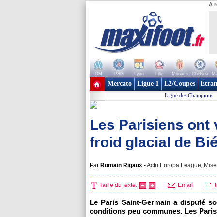
A r
OM
PSG
Lyon
Lille
Monaco
Chelsea
Ma
+ de clubs
Mercato
Ligue 1
L2/Coupes
Etran
Ligue des Champions
Les Parisiens ont 
froid glacial de Bi
Par
Romain Rigaux
-
Actu Europa League, Mise 
Taille du texte:
Email
I
Le
Paris
Saint-Germain a disputé son
conditions peu communes. Les Parisi