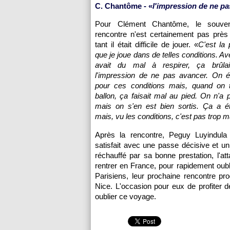
C. Chantôme - «
l'impression de ne p
Pour Clément Chantôme, le souven
rencontre n'est certainement pas près 
tant il était difficile de jouer. «
C'est la 
que je joue dans de telles conditions. Ave
avait du mal à respirer, ça brûlai
l'impression de ne pas avancer. On ét
pour ces conditions mais, quand on ti
ballon, ça faisait mal au pied. On n'a p
mais on s'en est bien sortis. Ça a é
mais, vu les conditions, c'est pas trop m
Après la rencontre, Peguy Luyindula 
satisfait avec une passe décisive et un
réchauffé par sa bonne prestation, l'
rentrer en France, pour rapidement oubli
Parisiens, leur prochaine rencontre p
Nice
. L'occasion pour eux de profiter 
oublier ce voyage.