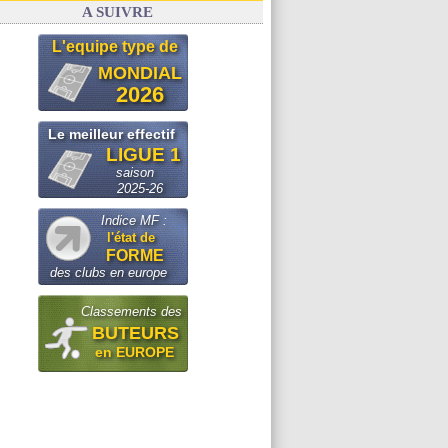
A SUIVRE
L'equipe type de
MONDIAL
2026
Le meilleur effectif
LIGUE 1
saison
2025-26
Indice MF :
l'état de
FORME
des clubs en europe
Classements des
BUTEURS
en EUROPE