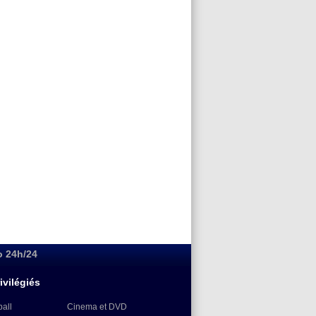
o 24h/24
ivilégiés
ball
Cinema et DVD