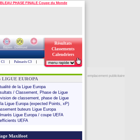
BLEAU PHASE FINALE Coupe du Monde
Résultats
Bayern
Dortmund
Classements
Calendriers
s C1
|
Palmarès C3
|
emplacement publicitaire
ns LIGUE EUROPA
tualité de la Ligue Europa
sultats / Classement, Phase de Ligue
évision de classement, phase de Ligue
 la Ligue Europa (expected Points, xP)
assement buteurs Ligue Europa
lmarès Ligue Europa / coupe UEFA
efficients UEFA
age Maxifoot