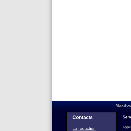
Maxifoo
Serv
Contacts
Appli
La rédaction