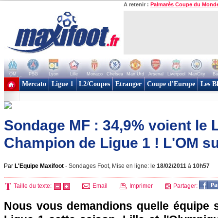
A retenir :
Palmarès Coupe du Mond
OM
PSG
Lyon
Lille
Monaco
Chelsea
Man Utd
Arsenal
Liverpool
ManCity
Ba
+ de clubs
Mercato
Ligue 1
L2/Coupes
Etranger
Coupe d'Europe
Les B
Sondage MF : 34,9% voient le
Champion de Ligue 1 ! L'OM suit
Par
L'Equipe Maxifoot
-
Sondages Foot, Mise en ligne: le
18/02/2011
à
10h57
Taille du texte:
Email
Imprimer
Partager:
Nous vous demandions quelle équipe 