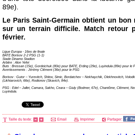
89e).
Le
Paris
Saint-Germain obtient un bon ré
sur un terrain difficile. Match retour
février.
Ligue Europa - 16es de finale
BATE Borisov 2-2
PSG
(1-1)
Stade Dinamo Stadion
Arbitre : Alon Yefet
Buts : Bressan (15e), Gordeichuk (80e) pour BATE, Erding (29e), Luyindula (89e) pour le
Avertissements : Jérémy Clément (36e) pour le
PSG
Borisov : Gutor – Yurevitch, Shitov, Simic, Bordatchev – Nekhaychik, Olekhnovitch, Volo
(Likhtarovich, 66e), Rodionov (Skavich, 84e).
PSG
: Edel – Jallet, Camara, Sakho, Ceara – Giuly (Bodmer, 67e), Chantôme, Clément, Ne
Luyindula.
Taille du texte:
Email
Imprimer
Partager: