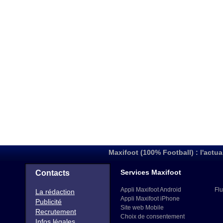
Maxifoot (100% Football) : l'actua
Services Maxifoot
Contacts
Appli Maxifoot Android
Flu
La rédaction
Appli Maxifoot iPhone
Publicité
Site web Mobile
Recrutement
Choix de consentement
Infos légales