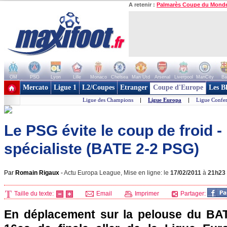
A retenir :
Palmarès Coupe du Mond
OM
PSG
Lyon
Lille
Monaco
Chelsea
Man Utd
Arsenal
Liverpool
ManCity
Ba
+ de clubs
Mercato
Ligue 1
L2/Coupes
Etranger
Coupe d'Europe
Les B
Ligue des Champions
|
Ligue Europa
|
Ligue Confe
Le PSG évite le coup de froid -
spécialiste (BATE 2-2 PSG)
Par
Romain Rigaux
-
Actu Europa League, Mise en ligne: le
17/02/2011
à
21h23
Taille du texte:
Email
Imprimer
Partager:
En déplacement sur la pelouse du BAT