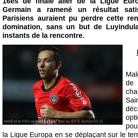
16es de finale aller de la Ligue Eur
Germain a ramené un résultat satis
Parisiens auraient pu perdre cette ren
domination, sans un but de Luyindula
instants de la rencontre.
Mal
d
ch
Sai
déc
opti
Nenê et le PSG se sont fait peur face au BATE Borisov (2-2)
pou
la Ligue Europa en se déplaçant sur le ter