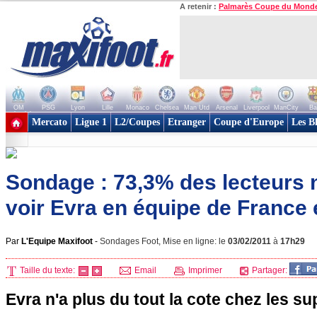
A retenir :
Palmarès Coupe du Mond
OM
PSG
Lyon
Lille
Monaco
Chelsea
Man Utd
Arsenal
Liverpool
ManCity
Ba
+ de clubs
Mercato
Ligue 1
L2/Coupes
Etranger
Coupe d'Europe
Les B
Sondage : 73,3% des lecteurs 
voir Evra en équipe de France
Par
L'Equipe Maxifoot
-
Sondages Foot, Mise en ligne: le
03/02/2011
à
17h29
Taille du texte:
Email
Imprimer
Partager:
Evra n'a plus du tout la cote chez les su