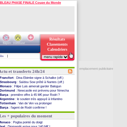
BLEAU PHASE FINALE Coupe du Monde
Résultats
Bayern
Dortmund
Classements
Calendriers
ubs
|
emplacement publicitaire
Actu et transferts 24h/24
Francfort
: Dina Ebimbe signe à Schalke (off.)
Strasbourg
: Saïdou Sow prêté à Nantes (off.)
Monaco
: Filipe Luis aimerait garder Balogun
Dortmund
: Newcastle est prévenu pour Nmecha
Barça
: première offre à 45 M€ pour Rodri ?
Argentine
: le soutien très appuyé à Infantino
Tottenham
: Van de Ven va prolonger
Barça
: l'agent de Rodri confirme !
FIFA
: la CAF soutient Infantino
Les + populaires du moment
CdM 2030
: Rubiales charge Infantino et ...
Rennes
: Embolo a des pistes alléchantes
Monaco
: Pogba pointé du doigt
Côte d'Ivoire
: Renard affiche ses ambitions
Real
: Diomandé arrive pour 140 M€ !