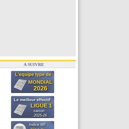
A SUIVRE
L'equipe type de
MONDIAL
2026
Le meilleur effectif
LIGUE 1
saison
2025-26
Indice MF :