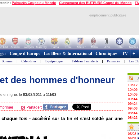
etenir :
Palmarès Coupe du Monde
-
Classement des BUTEURS Coupe du Monde
-
TA
emplacement publicitaire
n Utd
Arsenal
Liverpool
ManCity
Barca
Real
Atletico
Milan
Juve
Inter
Naples
ger
Coupe d'Europe
Les Bleus & International
Chroniques
TV
+
Buteurs
|
Calendrier
|
Equipe type
|
Tableau Transferts
|
Palmarès
|
Les Cl
 et des hommes d'honneur
10h12
10h09
e en ligne: le
03/02/2011
à
11h03
10h05
09h44
09h24
mprimer
Partager:
09h06
08h44
chaque fois - accéléré sur la fin et s'est soldé par une
08h22
06/08
06/08
06/08
05/08
06/08
05/08