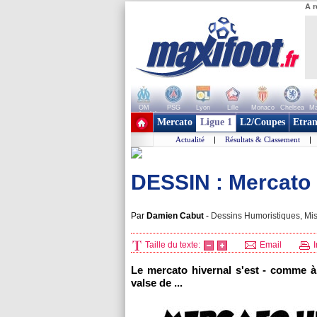
A r
OM
PSG
Lyon
Lille
Monaco
Chelsea
Ma
+ de clubs
Mercato
Ligue 1
L2/Coupes
Etran
Actualité
|
Résultats & Classement
|
DESSIN : Mercato
Par
Damien Cabut
-
Dessins Humoristiques, Mis
Taille du texte:
Email
I
Le mercato hivernal s'est - comme à 
valse de ...