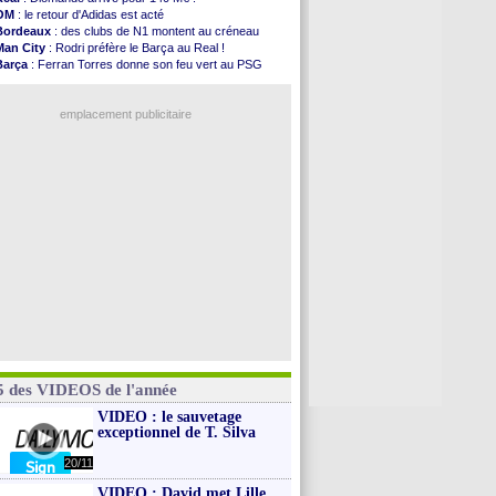
Rennes
: Haise confirme pour Aït Boudlal
OM
: le retour d'Adidas est acté
Man City
: Trafford à Leeds pour 47 M€ (off...
Bordeaux
: des clubs de N1 montent au créneau
Man Utd
: Zirkzee vers la Juventus ?
Man City
: Rodri préfère le Barça au Real !
Amical
: Monaco s'impose contre Getafe
Barça
: Ferran Torres donne son feu vert au PSG
Nantes
: Der Zakarian et sa relation avec Kita
PSG
: Luis Enrique satisfait malgré tout
OM
: le club prêt à libérer Kondogbia ?
OM
: accord trouvé avec Man City pour Rulli
Monaco
: le message touchant d'Akliouche
emplacement publicitaire
FIFA
: Tebas en remet une couche
FIFA
: l'UEFA maintient la pression
PSG
: Tebas encense Luis Enrique
Real
: Vinicius jusqu'en 2032 (officiel)
Lyon
: Mangala va rejoindre Getafe
Voir les brèves précédentes
5 des VIDEOS de l'année
VIDEO : le sauvetage
exceptionnel de T. Silva
20/11
VIDEO : David met Lille