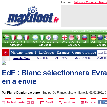
A retenir :
Palmarès Coupe du Mond
La Coupe du Monde 2010 en Afri
Groupe A
Groupe B
Groupe C
Groupe
Mercato
Ligue 1
L2/Coupes
Etranger
Coupe d'Europe
Les B
Actu des Bleus
|
Euro 2024
|
Class. FIFA
|
Mondial 2026
|
CAN 20
EdF : Blanc sélectionnera Evra 
en a envie
Par
Pierre-Damien Lacourte
-
Equipe De France, Mise en ligne: le
01/02/2011
à
Taille du texte:
Email
Imprimer
Partager: