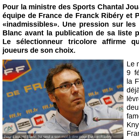
Pour la ministre des Sports Chantal Jou
équipe de France de Franck Ribéry et P
«inadmissibles». Une pression sur les
Blanc avant la publication de sa liste 
Le sélectionneur tricolore affirme q
joueurs de son choix.
Le 
9 f
la F
dé
lèv
deu
fa
Kny
Fra
Pour Laurent Blanc, lui seul a son mot à dire pour Evra et Ribéry.