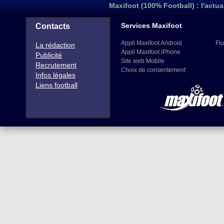
Maxifoot (100% Football) : l'actua
Services Maxifoot
Contacts
Appli Maxifoot Android
Flu
La rédaction
Appli Maxifoot iPhone
Publicité
Site web Mobile
Recrutement
Choix de consentement
Infos légales
Liens football