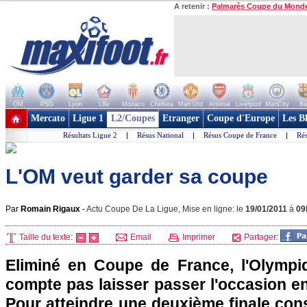
A retenir :
Palmarès Coupe du Mond
OM
PSG
Lyon
Lille
Monaco
Chelsea
Man Utd
Arsenal
Liverpool
ManCity
Ba
+ de clubs
Mercato
Ligue 1
L2/Coupes
Etranger
Coupe d'Europe
Les B
Résultats Ligue 2
|
Résus National
|
Résus Coupe de France
|
Rés
L'OM veut garder sa coupe
Par
Romain Rigaux
-
Actu Coupe De La Ligue, Mise en ligne: le
19/01/2011
à
09
Taille du texte:
Email
Imprimer
Partager:
Eliminé en Coupe de France,
l'Olympi
compte pas laisser passer l'occasion e
Pour atteindre une deuxième finale con