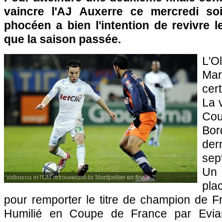
vaincre l'AJ
Auxerre
ce mercredi soi
phocéen a bien l'intention de revivre
que la saison passée.
L'
Mar
cer
La v
Cou
Bor
dern
sep
Un
Valbuena et l'OM retrouveront-ils Montpellier en finale ?
pl
pour remporter le titre de champion de F
Humilié en Coupe de France par Evian