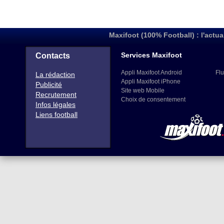
Maxifoot (100% Football) : l'actua
Services Maxifoot
Contacts
Appli Maxifoot Android
Flu
La rédaction
Appli Maxifoot iPhone
Publicité
Site web Mobile
Recrutement
Choix de consentement
Infos légales
Liens football