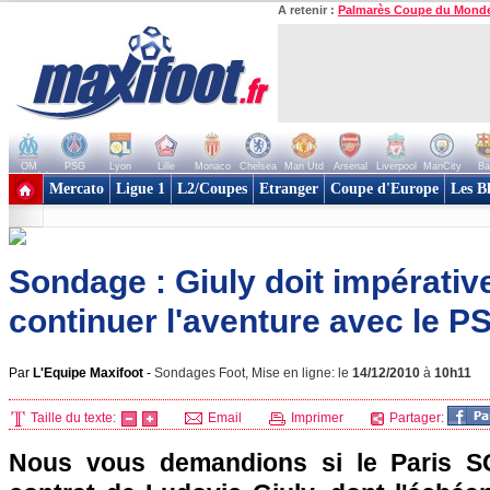
A retenir :
Palmarès Coupe du Mond
OM
PSG
Lyon
Lille
Monaco
Chelsea
Man Utd
Arsenal
Liverpool
ManCity
Ba
+ de clubs
Mercato
Ligue 1
L2/Coupes
Etranger
Coupe d'Europe
Les B
Sondage : Giuly doit impérati
continuer l'aventure avec le P
Par
L'Equipe Maxifoot
-
Sondages Foot, Mise en ligne: le
14/12/2010
à
10h11
Taille du texte:
Email
Imprimer
Partager:
Nous vous demandions si le Paris SG