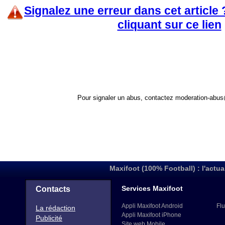
Signalez une erreur dans cet article
cliquant sur ce lien
Pour signaler un abus, contactez
moderation-abus
Maxifoot (100% Football) : l'actua
Services Maxifoot
Contacts
Appli Maxifoot Android
Flu
La rédaction
Appli Maxifoot iPhone
Publicité
Site web Mobile