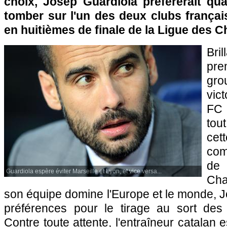
choix, Josep Guardiola préfèrerait q
tomber sur l'un des deux clubs français
en huitièmes de finale de la Ligue des 
Bri
pre
gr
vict
FC 
tou
ce
com
de
Guardiola espère éviter Marseille et Lyon, et vice versa...
Cha
son équipe domine l'Europe et le monde, 
préférences pour le tirage au sort des 
Contre toute attente, l'entraîneur catalan 