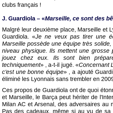
clubs français !
J. Guardiola – «
Marseille
, ce sont des b
Malgré leur deuxième place,
Marseille
et
L
Guardiola. «
Je ne veux pas tirer une é
Marseille
possède une équipe très solide,
niveau physique. Ils mettent une grosse
jouez chez eux. Ils sont bien prépar
techniquement
» , a-t-il jugé. «
Concernant
c'est une bonne équipe
» , a ajouté Guardi
éliminé les Lyonnais sans trembler en 200
Ces propos de Guardiola ont de quoi éton
et
Marseille
, le Barça peut hériter de l'Int
Milan AC et Arsenal, des adversaires au 
Pas des cadeaux, même si au vu de sa f