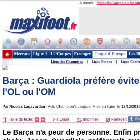
A retenir :
Palmarès Coupe du Mond
OM
PSG
Lyon
Lille
Monaco
Chelsea
Man Utd
Arsenal
Liverpool
ManCity
Ba
+ de clubs
Mercato
Ligue 1
L2/Coupes
Etranger
Coupe d'Europe
Les B
Ligue des Champions
|
Ligue Europa
|
Ligue Confe
Barça : Guardiola préfère évit
l'OL ou l'OM
Par
Nicolas Lagavardan
-
Actu Champion's League, Mise en ligne: le
12/12/201
Taille du texte:
Email
Imprimer
Partager:
Le Barça n'a peur de personne. Enfin pr