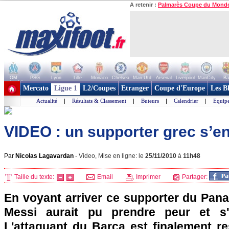
A retenir :
Palmarès Coupe du Mond
OM
PSG
Lyon
Lille
Monaco
Chelsea
Man Utd
Arsenal
Liverpool
ManCity
Ba
+ de clubs
Mercato
Ligue 1
L2/Coupes
Etranger
Coupe d'Europe
Les B
Actualité
|
Résultats & Classement
|
Buteurs
|
Calendrier
|
Equipe
VIDEO : un supporter grec s’e
Par
Nicolas Lagavardan
-
Video, Mise en ligne: le
25/11/2010
à
11h48
Taille du texte:
Email
Imprimer
Partager:
En voyant arriver ce supporter du Pana d
Messi aurait pu prendre peur et s'
L'attaquant du Barça est finalement re