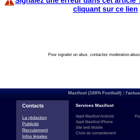
Signalez une erreur dans cet article
cliquant sur ce lien
Pour signaler un abus, contactez
moderation-abus
Maxifoot (100% Football) : l'actua
Services Maxifoot
Contacts
Appli Maxifoot Android
Flu
La rédaction
Appli Maxifoot iPhone
Publicité
Site web Mobile
Recrutement
Choix de consentement
Infos légales