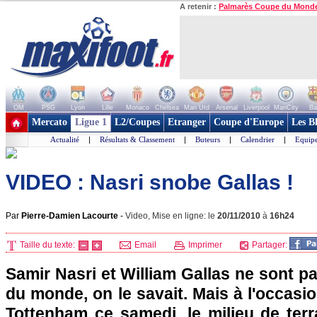
A retenir :
Palmarès Coupe du Mond
OM
PSG
Lyon
Lille
Monaco
Chelsea
Man Utd
Arsenal
Liverpool
ManCity
Ba
+ de clubs
Mercato
Ligue 1
L2/Coupes
Etranger
Coupe d'Europe
Les B
Actualité
|
Résultats & Classement
|
Buteurs
|
Calendrier
|
Equipe
VIDEO : Nasri snobe Gallas !
Par
Pierre-Damien Lacourte
-
Video, Mise en ligne: le
20/11/2010
à
16h24
Taille du texte:
Email
Imprimer
Partager:
Samir Nasri et William Gallas ne sont pa
du monde, on le savait. Mais à l'occasi
Tottenham ce samedi, le milieu de terr