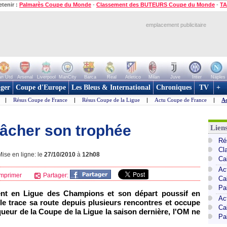
etenir :
Palmarès Coupe du Monde
-
Classement des BUTEURS Coupe du Monde
-
TA
emplacement publicitaire
n Utd
Arsenal
Liverpool
ManCity
Barca
Real
Atletico
Milan
Juve
Inter
Naples
ger
Coupe d'Europe
Les Bleus & International
Chroniques
TV
+
|
Résus Coupe de France
|
Résus Coupe de la Ligue
|
Actu Coupe de France
|
Ac
lâcher son trophée
Lien
Ré
Cl
ise en ligne: le
27/10/2010
à
12h08
Ca
Ac
mprimer
Partager:
Ca
Pa
nt en Ligue des Champions et son départ poussif en
Ac
le
trace sa route depuis plusieurs rencontres et occupe
Ca
queur de la Coupe de la Ligue la saison dernière,
l'OM
ne
Pa