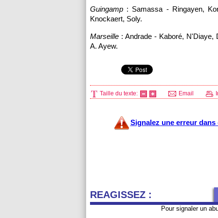
Guingamp
: Samassa - Ringayen, Koné
Knockaert, Soly.
Marseille
: Andrade - Kaboré, N'Diaye, 
A. Ayew.
Taille du texte:
Email
I
Signalez une erreur dans c
REAGISSEZ :
Pour signaler un ab