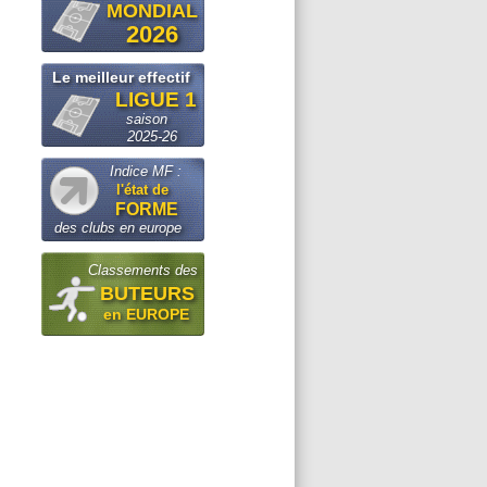
MONDIAL
2026
Le meilleur effectif
LIGUE 1
saison
2025-26
Indice MF :
l'état de
FORME
des clubs en europe
Classements des
BUTEURS
en EUROPE