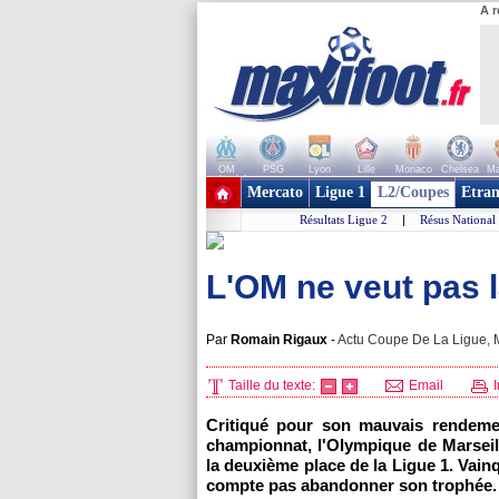
A r
OM
PSG
Lyon
Lille
Monaco
Chelsea
Ma
+ de clubs
Mercato
Ligue 1
L2/Coupes
Etran
Résultats Ligue 2
|
Résus National
L'OM ne veut pas 
Par
Romain Rigaux
-
Actu Coupe De La Ligue, M
Taille du texte:
Email
I
Critiqué pour son mauvais rendeme
championnat,
l'Olympique de Marseil
la deuxième place de la Ligue 1. Vain
compte pas abandonner son trophée.