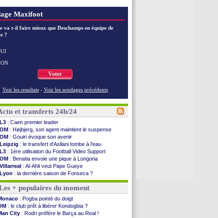
age Maxifoot
e va t-il faire mieux que Deschamps en équipe de
e ?
UI
NON
Voter
Voir les resultats
-
Voir les sondages précédents
Actu et transferts 24h/24
L3
: Caen premier leader
OM
: Højbjerg, son agent maintient le suspense
OM
: Gouiri évoque son avenir
Leipzig
: le transfert d'Asllani tombe à l'eau
L3
: 1ère utilisation du Football Video Support
OM
: Benatia envoie une pique à Longoria
Villarreal
: Al-Ahli veut Pape Gueye
Lyon
: la dernière saison de Fonseca ?
OM
: un nouveau prétendant pour Højbjerg
Les + populaires du moment
Brest
: un gardien norvégien en approche ?
OM
: McCourt a versé 120 M€ en 2026
Monaco
: Pogba pointé du doigt
PSG
: 4 retours dans le groupe face à Man Utd ...
OM
: le club prêt à libérer Kondogbia ?
Nice
: Kevin Carlos va partir en Italie
Man City
: Rodri préfère le Barça au Real !
L1
: prison avec sursis requis contre un arbitre