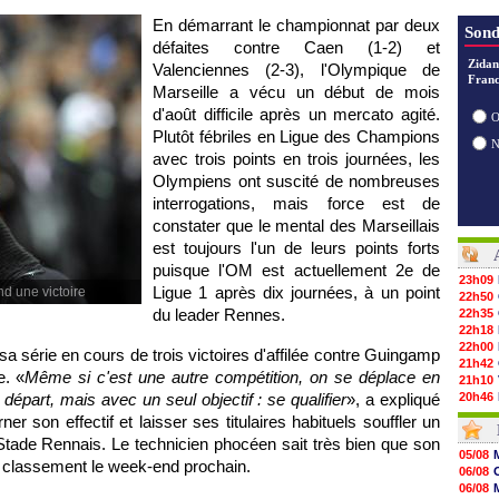
En démarrant le championnat par deux
Sond
défaites contre Caen (1-2) et
Zidan
Valenciennes (2-3),
l'Olympique de
Franc
Marseille
a vécu un début de mois
d'août difficile après un mercato agité.
O
Plutôt fébriles en Ligue des Champions
avec trois points en trois journées, les
Olympiens ont suscité de nombreuses
interrogations, mais force est de
constater que le mental des Marseillais
est toujours l'un de leurs points forts
puisque
l'OM
est actuellement 2e de
23h09
Ligue 1 après dix journées, à un point
d une victoire
22h50
du leader
Rennes
.
22h35
22h18
22h00
 série en cours de trois victoires d'affilée contre
Guingamp
21h42
e. «
Même si c'est une autre compétition, on se déplace en
21h10
épart, mais avec un seul objectif : se qualifier
», a expliqué
20h46
20h30
er son effectif et laisser ses titulaires habituels souffler un
20h01
Stade Rennais. Le technicien phocéen sait très bien que son
19h18
05/08
du classement le week-end prochain.
19h09
06/08
18h48
06/08
18h37