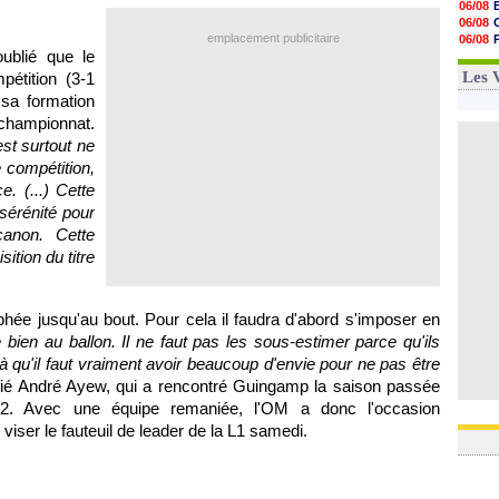
06/08
18h29
06/08
17h58
emplacement publicitaire
06/08
17h46
oublié que le
06/08
17h32
06/08
Les 
étition (3-1
17h16
 sa formation
16h59
16h37
championnat.
16h33
est surtout ne
16h27
 compétition,
16h22
. (...) Cette
sérénité pour
canon. Cette
ition du titre
hée jusqu'au bout. Pour cela il faudra d'abord s'imposer en
 bien au ballon. Il ne faut pas les sous-estimer parce qu'ils
là qu'il faut vraiment avoir beaucoup d'envie pour ne pas être
fié André Ayew, qui a rencontré
Guingamp
la saison passée
 L2. Avec une équipe remaniée,
l'OM
a donc l'occasion
iser le fauteuil de leader de la L1 samedi.