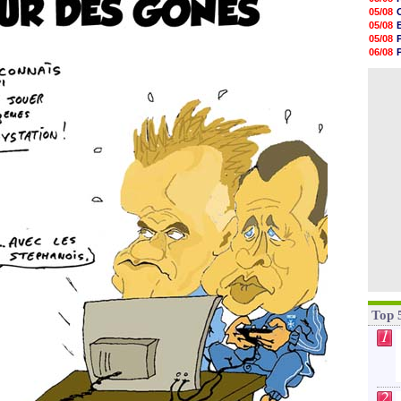
17h47
05/08
17h34
05/08
17h22
05/08
17h10
06/08
16h59
06/08
16h53
05/08
16h45
16h34
16h21
16h04
15h50
15h40
Top 
1
2