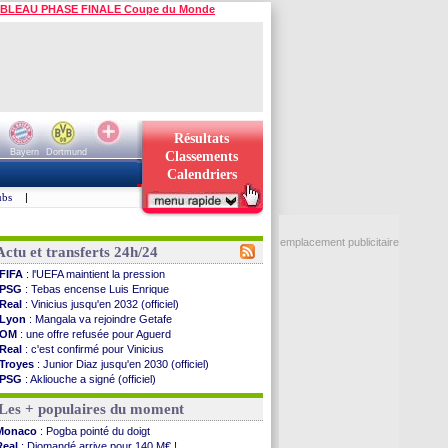
BLEAU PHASE FINALE Coupe du Monde
Résultats
Bayern
Dortmund
Classements
Calendriers
ubs
|
emplacement publicitaire
Actu et transferts 24h/24
FIFA
: l'UEFA maintient la pression
PSG
: Tebas encense Luis Enrique
Real
: Vinicius jusqu'en 2032 (officiel)
Lyon
: Mangala va rejoindre Getafe
OM
: une offre refusée pour Aguerd
Real
: c'est confirmé pour Vinicius
Troyes
: Junior Diaz jusqu'en 2030 (officiel)
PSG
: Akliouche a signé (officiel)
OM
: une offre pour Bulka
Les + populaires du moment
PSG
: contrat signé pour Akliouche
Ouganda
: Owori battu à mort à Kampala
Monaco
: Pogba pointé du doigt
Arsenal
: Arteta veut créer une dynastie
Real
: Diomandé arrive pour 140 M€ !