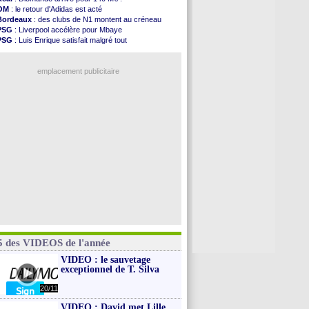
Chelsea
: Palace a fait son offre pour Disasi
OM
: le retour d'Adidas est acté
FIFA
: le gouvernement espagnol s'en mêle
Bordeaux
: des clubs de N1 montent au créneau
PSG
: l'étonnante rumeur Gusto
PSG
: Liverpool accélère pour Mbaye
Bologne
: Dallinga est sur le marché
PSG
: Luis Enrique satisfait malgré tout
OM
: accord trouvé avec Man City pour Rulli
Barça
: Ferran Torres donne son feu vert au PSG
OM
: Medina vers Leverkusen pour 25 M€
Real
: une nouvelle offre pour Vinicius
Uruguay
: Forlan nommé sélectionneur (officiel)
emplacement publicitaire
Séville
: Juanlu signe à Bournemouth (officiel)
PSG
: Ndjantou heureux d'avoir rejoué
Real
: Diomandé pour 140 M€ ! (officiel)
Man City
: Rodri préfère le Barça au Real !
Rennes
: Aït Boudlal veut rejoindre Fulham
Voir les brèves précédentes
5 des VIDEOS de l'année
VIDEO : le sauvetage
exceptionnel de T. Silva
20/11
VIDEO : David met Lille