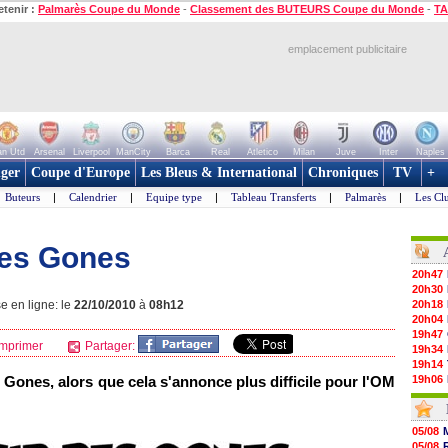
etenir :
Palmarès Coupe du Monde
-
Classement des BUTEURS Coupe du Monde
-
TA
emplacement publicitaire
n Utd
Arsenal
Liverpool
ManCity
Barca
Real
Atletico
Milan
Juve
Inter
Naples
ger
Coupe d'Europe
Les Bleus & International
Chroniques
TV
+
Buteurs
|
Calendrier
|
Equipe type
|
Tableau Transferts
|
Palmarès
|
Les Cl
des Gones
20h47
20h30
e en ligne: le
22/10/2010
à
08h12
20h18
20h04
19h47
mprimer
Partager:
19h34
19h14
 Gones, alors que cela s'annonce plus difficile pour
l'OM
19h06
18h50
18h30
18h20
05/08
17h58
05/08