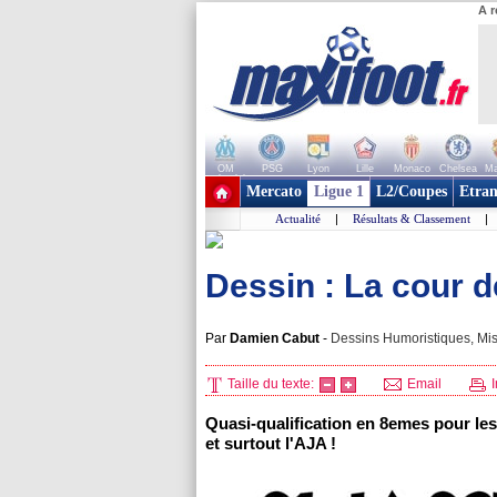
A r
OM
PSG
Lyon
Lille
Monaco
Chelsea
Ma
+ de clubs
Mercato
Ligue 1
L2/Coupes
Etran
Actualité
|
Résultats & Classement
|
Dessin : La cour 
Par
Damien Cabut
-
Dessins Humoristiques, Mis
Taille du texte:
Email
I
Quasi-qualification en 8emes pour les
et surtout
l'AJA
!