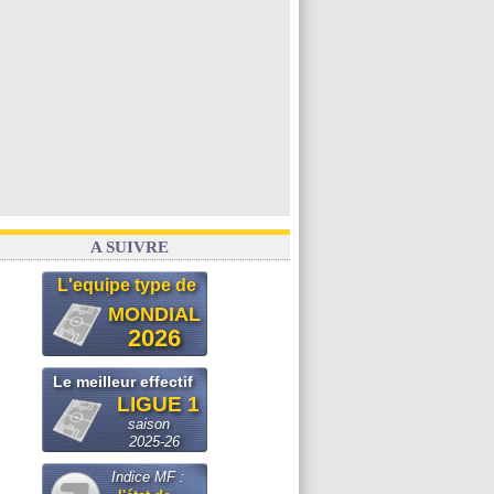
A SUIVRE
L'equipe type de
MONDIAL
2026
Le meilleur effectif
LIGUE 1
saison
2025-26
Indice MF :